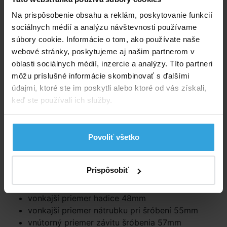
Na prispôsobenie obsahu a reklám, poskytovanie funkcií
Do košíka
sociálnych médií a analýzu návštevnosti používame
súbory cookie. Informácie o tom, ako používate naše
Spýtajte sa predavača
webové stránky, poskytujeme aj našim partnerom v
oblasti sociálnych médií, inzercie a analýzy. Títo partneri
Podrobný popis
môžu príslušné informácie skombinovať s ďalšími
údajmi, ktoré ste im poskytli alebo ktoré od vás získali,
Podrobný popis
keď ste používali ich služby.
Vhodné na prepojenie pieskovej či kartušovej filtrácie
INTEX (iba niektoré typy filtrácií) s bazénom INTEX
opatreným ventilom (iba niektoré typy bazénov).
Povoliť všetko
Parametre
Prispôsobiť
dĺžka hadice cca 300cm
vnútorný priemer hadice 38mm
vonkajší priemer hadice 48mm
vonkajší priemer nátrubku pri šróbení 55mm
vnútorný priemer závitu šróbenia 57mm