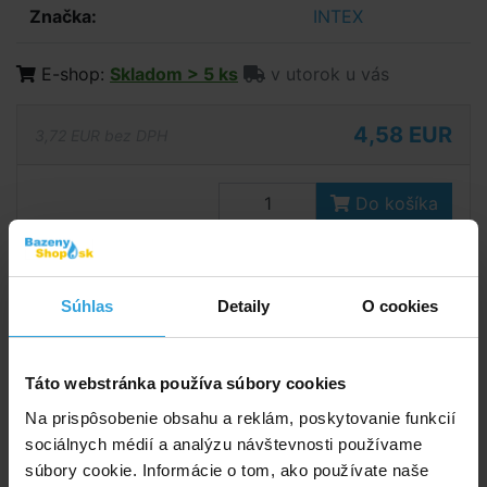
Značka:
INTEX
E-shop:
Skladom > 5 ks
v utorok u vás
4,58 EUR
3,72 EUR bez DPH
Do košíka
Spýtajte sa predavača
Súhlas
Detaily
O cookies
Podrobný popis
Podrobný popis
Táto webstránka používa súbory cookies
Náhradný diel značený v plániku dielov ku skimmeru
Na prispôsobenie obsahu a reklám, poskytovanie funkcií
číslom 9.
sociálnych médií a analýzu návštevnosti používame
súbory cookie. Informácie o tom, ako používate naše