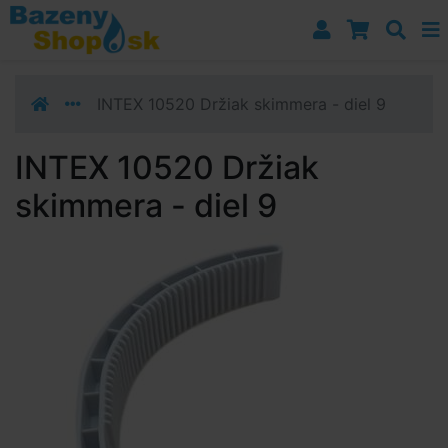
Prejsť k navigácii
Prejsť na obsah
Prejsť k bočnému stĺpci
Klávesové skratky
INTEX 10520 Držiak skimmera - diel 9
INTEX 10520 Držiak
skimmera - diel 9