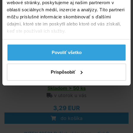
Doporučené príslušenstvo (2)
webové stránky, poskytujeme aj našim partnerom v
oblasti sociálnych médií, inzercie a analýzy. Títo partneri
INTEX 10522 Držiak skimmera - diel 7
môžu príslušné informácie skombinovať s ďalšími
údajmi, ktoré ste im poskytli alebo ktoré od vás získali,
keď ste používali ich služby.
Povoliť všetko
Prispôsobiť
Skladom > 50 ks
v utorok u vás
3,29 EUR
do košíka