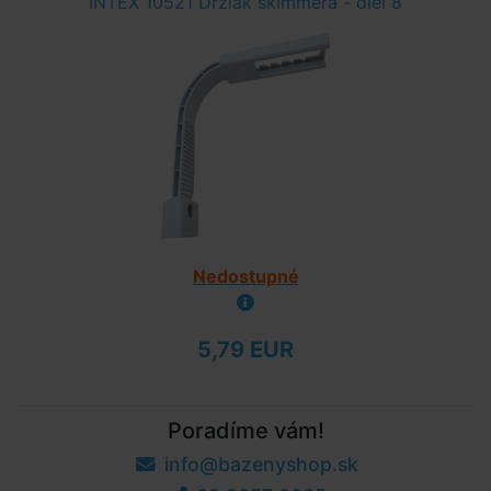
INTEX 10521 Držiak skimmera - diel 8
Nedostupné
5,79 EUR
Poradíme vám!
info@bazenyshop.sk