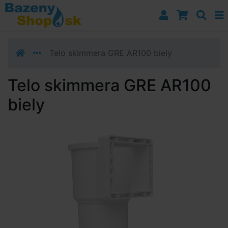
Prejsť k navigácii
Prejsť na obsah
Prejsť k bočnému stĺpci
Klávesové skratky
Telo skimmera GRE AR100 biely
Telo skimmera GRE AR100
biely