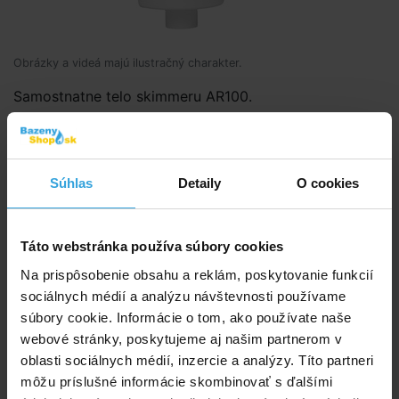
Obrázky a videá majú ilustračný charakter.
Samostnatne telo skimmeru AR100.
Kód produktu:
BK3281
Súhlas
Detaily
O cookies
Značka:
GRE
E-shop:
Skladom 4 ks
v utorok u vás
Táto webstránka používa súbory cookies
Na prispôsobenie obsahu a reklám, poskytovanie funkcií
17,92 EUR
14,57 EUR bez DPH
sociálnych médií a analýzu návštevnosti používame
súbory cookie. Informácie o tom, ako používate naše
webové stránky, poskytujeme aj našim partnerom v
Do košíka
oblasti sociálnych médií, inzercie a analýzy. Títo partneri
môžu príslušné informácie skombinovať s ďalšími
Spýtajte sa predavača