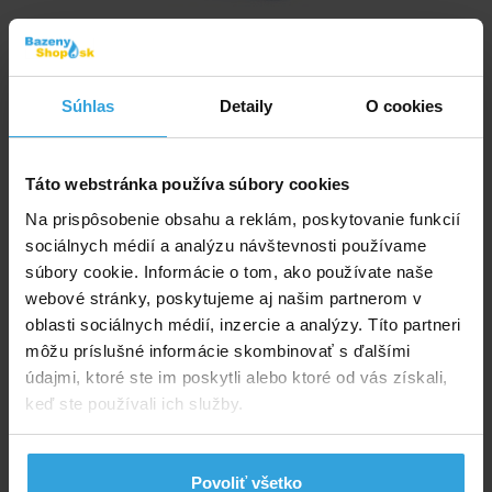
Skladom > 50 ks
Súhlas
v stredu u vás
Detaily
O cookies
9,17 EUR
Táto webstránka používa súbory cookies
do košíka
Na prispôsobenie obsahu a reklám, poskytovanie funkcií
sociálnych médií a analýzu návštevnosti používame
Vysávač - kefa vákuová Oceán de Luxe
súbory cookie. Informácie o tom, ako používate naše
webové stránky, poskytujeme aj našim partnerom v
oblasti sociálnych médií, inzercie a analýzy. Títo partneri
môžu príslušné informácie skombinovať s ďalšími
údajmi, ktoré ste im poskytli alebo ktoré od vás získali,
keď ste používali ich služby.
Povoliť všetko