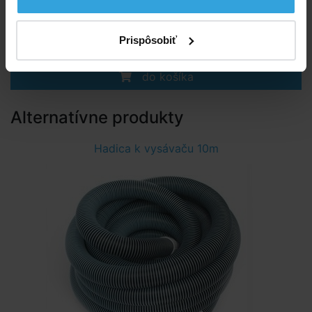
Skladom > 50 ks
v stredu u vás
Prispôsobiť
14,58 EUR
do košíka
Alternatívne produkty
Hadica k vysávaču 10m