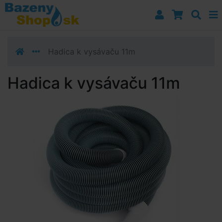
Prejsť k navigácii
Prejsť na obsah
Prejsť k bočnému stĺpci
Klávesové skratky
Hadica k vysávaču 11m
Hadica k vysávaču 11m