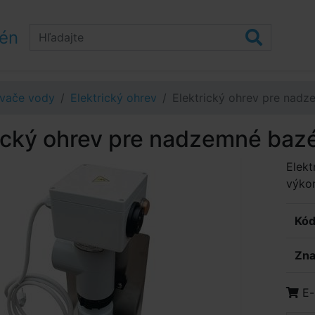
zén
evače vody
Elektrický ohrev
Elektrický ohrev pre nad
rický ohrev pre nadzemné ba
Elekt
výko
Kód
Zna
E-