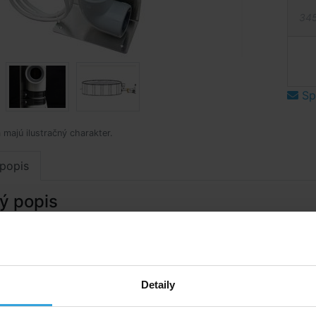
345
Spý
 majú ilustračný charakter.
popis
ý popis
evač je uchytený k nerezovému stojanu, ktorý po ukotvení
ilnú polohu ohrievača. Telo ohrievača je z plastu
u vysokej teplote. Vykurovacia patróna je z TITANU. Pre
ploty slúži termostat od +5 ° C do +40 ° C, ďalej je
Detaily
stené tepelnou poistkou. Ohrievač je vybavený flexo káblo
,5m) pre napojenie do zásuvky 230V za prúdový chránič