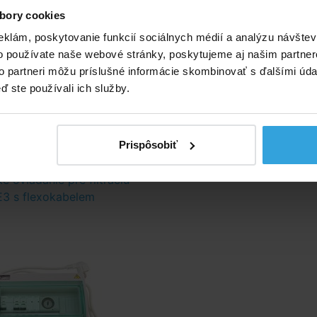
pojenie na vodovodný okruh hadicovými tŕňmi na hadice
bory cookies
32 alebo 38mm, poprípade závitom 1,5" in. Každý ohrieva
eklám, poskytovanie funkcií sociálnych médií a analýzu návšte
 na tesnosť.
o používate naše webové stránky, poskytujeme aj našim partner
to partneri môžu príslušné informácie skombinovať s ďalšími údaj
y cca 38 × 20 × 38cm (vx š xh)
ď ste používali ich služby.
rietok vody 4m3/hod
kový tlak 0 – 3 bar
né príslušenstvo (1)
Prispôsobiť
 ovládanie pre filtráciu -
E3 s flexokabelem