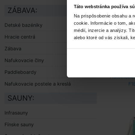
IN=30mA. Na
Táto webstránka používa sú
ZÁBAVA:
s priemerom 
Na prispôsobenie obsahu a r
je testovaný
cookie. Informácie o tom, ak
Detské bazéniky
médií, inzercie a analýzy. Tí
Rozmer
Hracie centrá
alebo ktoré od vás získali, ke
Min. p
Prevádz
Zábava
Nafukovacie člny
Doporuče
Paddleboardy
Automatické
Nafukovacie postele a kreslá
F1
SAUNY:
Infrasauny
Fínske sauny