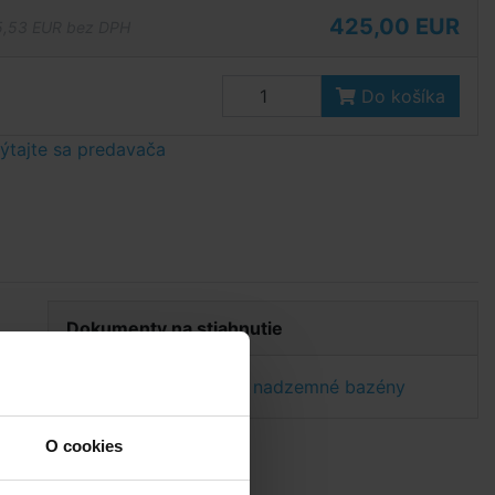
425,00 EUR
,53 EUR bez DPH
Do košíka
tajte sa predavača
Dokumenty na stiahnutie
Elektický ohrev pre nadzemné bazény
O cookies
m