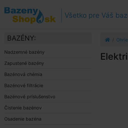
Prejsť k navigácii
Prejsť na obsah
Všetko pre Váš ba
Prejsť k bočnému stĺpci
Klávesové skratky
BAZÉNY:
Ohri
Nadzemné bazény
Elekt
Zapustené bazény
Bazénová chémia
Bazénové filtrácie
Bazénové príslušenstvo
Čistenie bazénov
Osadenie bazéna