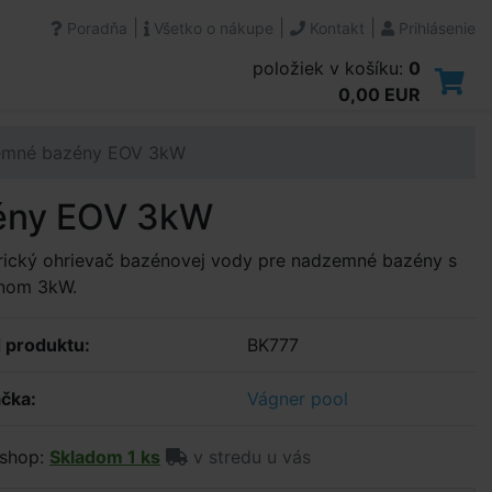
|
|
|
Poradňa
Všetko o nákupe
Kontakt
Prihlásenie
položiek v košíku:
0
0,00 EUR
zemné bazény EOV 3kW
zény EOV 3kW
rický ohrievač bazénovej vody pre nadzemné bazény s
nom 3kW.
 produktu:
BK777
čka:
Vágner pool
shop:
Skladom 1 ks
v stredu u vás