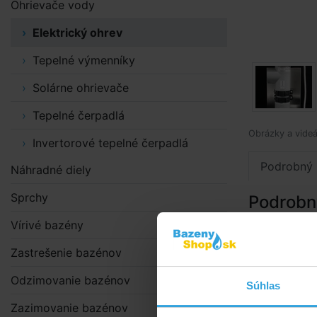
Ohrievače vody
Elektrický ohrev
Tepelné výmenníky
Solárne ohrievače
Tepelné čerpadlá
Obrázky a videá
Invertorové tepelné čerpadlá
Podrobný 
Náhradné diely
Sprchy
Podrobn
Vírivé bazény
Vlastný ohri
zaisťuje stab
Zastrešenie bazénov
odolávajúcem
reguláciu te
Odzimovanie bazénov
Súhlas
zariadenie i
Zazimovanie bazénov
(dĺžka cca 1