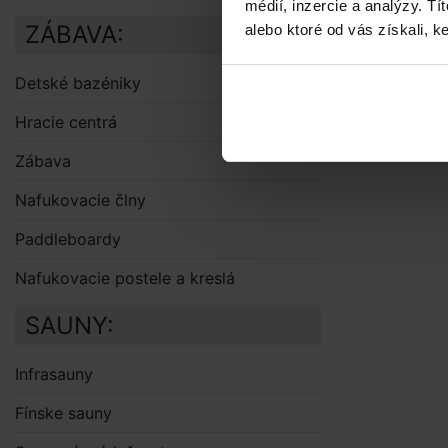
médií, inzercie a analýzy. Tí
ZÁBAVA:
alebo ktoré od vás získali, ke
Detské bazéniky
Hracie centrá
Zábava
Nafukovacie člny
Paddleboardy
Nafukovacie postele a kreslá
SAUNY:
Infrasauny
Fínske sauny