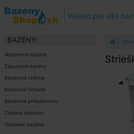
Prejsť k navigácii
Prejsť na obsah
Všetko pre Váš ba
Prejsť k bočnému stĺpci
Klávesové skratky
BAZÉNY:
Ohri
Nadzemné bazény
Strie
Zapustené bazény
Bazénová chémia
Bazénové filtrácie
Bazénové príslušenstvo
Čistenie bazénov
Osadenie bazéna