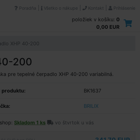
|
|
|
Poradňa
Všetko o nákupe
Kontakt
Prihlásenie
položiek v košíku:
0
0,00 EUR
padlo XHP 40-200
 40-200
ška pre tepelné čerpadlo XHP 40-200 variabilná.
 produktu:
BK1637
čka:
BRILIX
shop:
Skladom 1 ks
vo štvrtok u vás