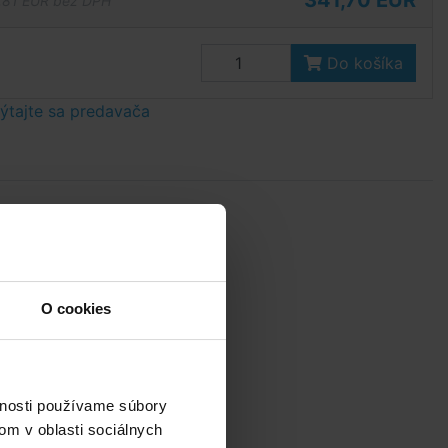
341,70 EUR
,81 EUR bez DPH
Do košíka
tajte sa predavača
O cookies
vnosti používame súbory
om v oblasti sociálnych