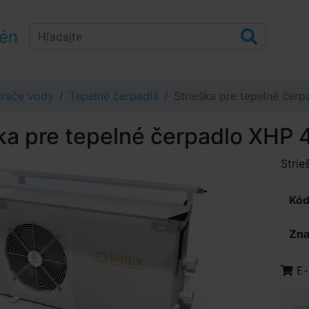
zén
evače vody
Tepelné čerpadlá
Strieška pre tepelné čer
ška pre tepelné čerpadlo XHP
Strie
Kód
Zna
E-