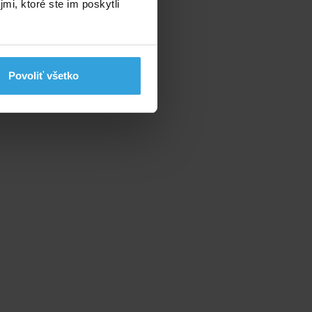
mi, ktoré ste im poskytli
Povoliť všetko