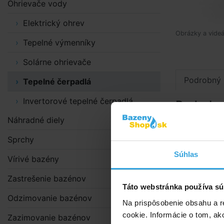
Ohrievače vody
Elektrický ohrev
Obrázky a videá
Tepelné výmenníky
Solárne ohrievače
Podrobný 
Tepelné čerpadlá
Invertorové tepelné čerpadlá
Podrobn
Náhradné diely
Strieška pre
Sprchy
variabi
čerpadl
Súhlas
Vírivé bazény
šírka 
Zastrešenie bazénov
dĺžka 
Táto webstránka používa sú
konštr
Odzimovanie bazénov
krytina
Na prispôsobenie obsahu a r
cookie. Informácie o tom, ak
Zazimovanie bazénov