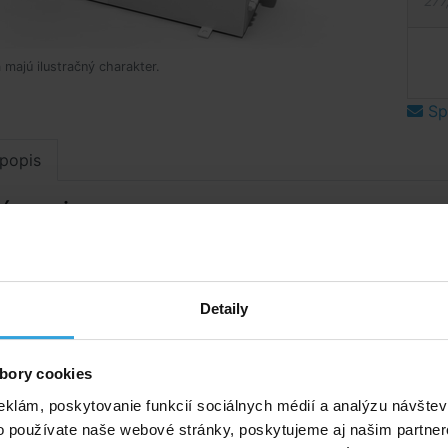
277
 majú ilustračný charakter.
Spý
popis
ý popis
 tepelné čerpadlá BRILIX
lné umiestnenie striešky podľa rozmerov tepelného
a – iba pre XHP 40 – 140.
Detaily
uchytenia: 33cm až 36cm
uchytenia: 75cm až 100cm
bory cookies
ukcia s povrchovou úpravou ELOX
 na strieške – plexi 4mm
eklám, poskytovanie funkcií sociálnych médií a analýzu návšte
o používate naše webové stránky, poskytujeme aj našim partner