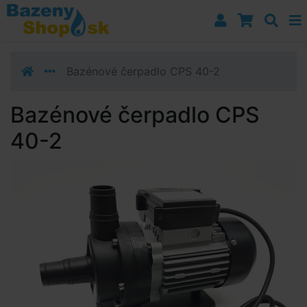
Prejsť k navigácii
Prejsť na obsah
Prejsť k bočnému stĺpci
Klávesové skratky
Bazénové čerpadlo CPS 40-2
Bazénové čerpadlo CPS
40-2