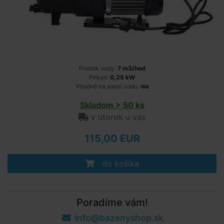
Prietok vody:
7 m3/hod
Príkon:
0,25 kW
Vhodné na slanú vodu:
nie
Skladom > 50 ks
v utorok u vás
115,00 EUR
do košíka
Poradíme vám!
info@bazenyshop.sk