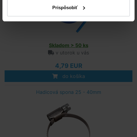
Prispôsobiť
Skladom > 50 ks
v utorok u vás
4,79 EUR
do košíka
Hadicová spona 25 - 40mm