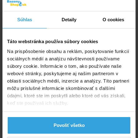
Súhlas
Detaily
O cookies
Táto webstránka používa súbory cookies
Na prispôsobenie obsahu a reklám, poskytovanie funkcií
sociálnych médií a analýzu návštevnosti používame
Skladom > 50 ks
súbory cookie. Informácie o tom, ako používate naše
v utorok u vás
webové stránky, poskytujeme aj našim partnerom v
3,96 EUR
oblasti sociálnych médií, inzercie a analýzy. Títo partneri
môžu príslušné informácie skombinovať s ďalšími
do košíka
údajmi, ktoré ste im poskytli alebo ktoré od vás získali,
keď ste používali ich služby.
Bazénová hadica modrá 38mm
Povoliť všetko