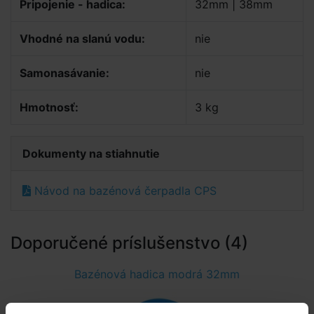
Pripojenie - hadica:
32mm | 38mm
Vhodné na slanú vodu:
nie
Samonasávanie:
nie
Hmotnosť:
3 kg
Dokumenty na stiahnutie
Návod na bazénová čerpadla CPS
Doporučené príslušenstvo (4)
Bazénová hadica modrá 32mm