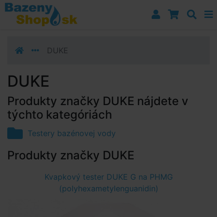
Prejsť k navigácii
Prejsť na obsah
Prejsť k bočnému stĺpci
Klávesové skratky
DUKE
DUKE
Produkty značky DUKE nájdete v
týchto kategóriách
Testery bazénovej vody
Produkty značky DUKE
Kvapkový tester DUKE G na PHMG
(polyhexametylenguanidin)