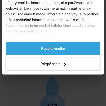
súbory cookie. Informácie o tom, ako používate naše
webové stránky, poskytujeme aj našim partnerom v
oblasti sociálnych médií, inzercie a analýzy. Títo partneri
môžu príslušné informácie skombinovať s ďalšími
Náhradné činidlo C1 pre 120 stanovenie chlóru.
údajmi, ktoré ste im poskytli alebo ktoré od vás získali,
Skladom > 5 ks
keď ste používali ich služby.
v utorok u vás
6,67 EUR
Povoliť všetko
do košíka
Prispôsobiť
Náhradné činidlo C2 na stanovenie chlóru