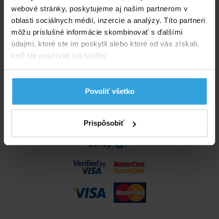
webové stránky, poskytujeme aj našim partnerom v
02 2057 0035
oblasti sociálnych médií, inzercie a analýzy. Títo partneri
Telefónne číslo neslúži na objednaní tovaru
môžu príslušné informácie skombinovať s ďalšími
údajmi, ktoré ste im poskytli alebo ktoré od vás získali,
Všetko o nákupe
keď ste používali ich služby.
Obchodné podmienky
Možnosti dopravy a platby
Reklamácie
Povoliť všetko
Odstúpenie od zmluvy
Nastavenia cookies
Prispôsobiť