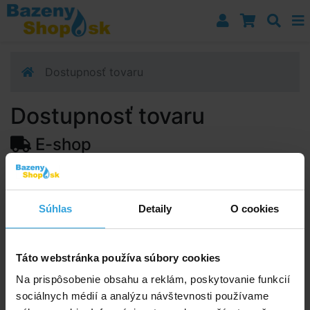
Prejsť k navigácii
Prejsť na obsah
Prejsť k bočnému stĺpci
Klávesové skratky
Dostupnosť tovaru
Dostupnosť tovaru
E-shop
Dostupnosť:
Skladom 5 ks
Predpokladaný termín doručenia na vašu adresu alebo
Súhlas
Detaily
O cookies
výdajné miesto:
12.08.2026
Upozorňujeme, zo termín doručenia je orientačná a
môže sa zmeniť.
Táto webstránka používa súbory cookies
Na prispôsobenie obsahu a reklám, poskytovanie funkcií
sociálnych médií a analýzu návštevnosti používame
Poradíme vám!