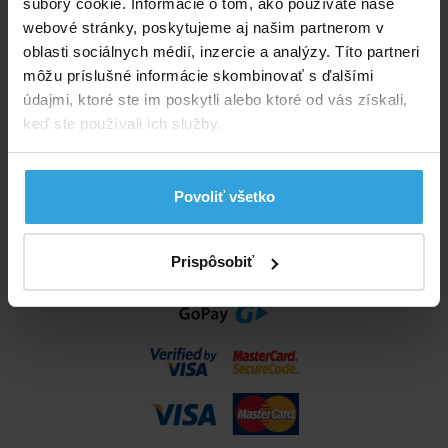
súbory cookie. Informácie o tom, ako používate naše
info@bazenyshop.sk
webové stránky, poskytujeme aj našim partnerom v
02 2057 0035
oblasti sociálnych médií, inzercie a analýzy. Títo partneri
môžu príslušné informácie skombinovať s ďalšími
Telefónne číslo neslúži na objednaní tovaru
údajmi, ktoré ste im poskytli alebo ktoré od vás získali,
Všetko o nákupe
keď ste používali ich služby.
Obchodné podmienky
Možnosti dopravy a platby
Povoliť všetko
Reklamácie
Odstúpenie od zmluvy
Nastavenia cookies
Prispôsobiť