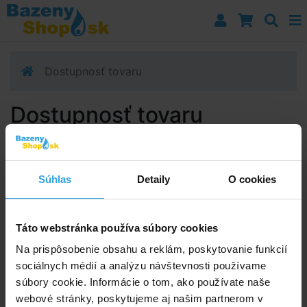
Prejsť k navigácii
Prejsť na obsah
Prejsť k bočnému stĺpci
Klávesové skratky
Dostupnosť tovaru
Dostupnosť tovaru
Tovar je momentálne vypredané. Presný termín
dostupnosti nedokážeme určiť. Nastavte si
u produktu stráženie dostupnosti.
Súhlas
Detaily
O cookies
Poradíme vám!
Táto webstránka používa súbory cookies
info@bazenyshop.sk
Na prispôsobenie obsahu a reklám, poskytovanie funkcií
02 2057 0035
sociálnych médií a analýzu návštevnosti používame
Telefónne číslo neslúži na objednaní tovaru
súbory cookie. Informácie o tom, ako používate naše
webové stránky, poskytujeme aj našim partnerom v