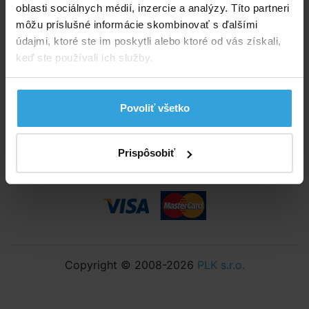
Všetko o nákupe
oblasti sociálnych médií, inzercie a analýzy. Títo partneri
Obchodné podmienky
môžu príslušné informácie skombinovať s ďalšími
Možnosti dopravy a platby
údajmi, ktoré ste im poskytli alebo ktoré od vás získali,
Reklamácie
keď ste používali ich služby.
Odstúpenie od zmluvy
Nastavenia cookies
Povoliť všetko
Prispôsobiť
Copyright © 2008-2026
PLK s.r.o.