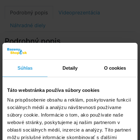
Podrobný popis
Videoprezentácia
Náhradné diely
Podrobný popis
Solárna sprcha Straight Line od Steinbachu je skvelou
symbiózou medzi funkčnosťou a dizajnom a ako taká
absolútna mierka medzi solárnymi sprchami!
Súhlas
Detaily
O cookies
Solárna sprcha Straight Line získala medzinárodné
ocenenie Red Dot Award 2021.
Táto webstránka používa súbory cookies
Sprcha bola navrhnutá v Rakúsku, je založená na
Na prispôsobenie obsahu a reklám, poskytovanie funkcií
extrémne minimalistickom, jednoduchom,
sociálnych médií a analýzu návštevnosti používame
priamočiarom dizajnovom jazyku a dokonale zapadá
súbory cookie. Informácie o tom, ako používate naše
do súčasnej modernej architektúry budov a bazénovej
webové stránky, poskytujeme aj našim partnerom v
krajiny.
oblasti sociálnych médií, inzercie a analýzy. Títo partneri
môžu príslušné informácie skombinovať s ďalšími