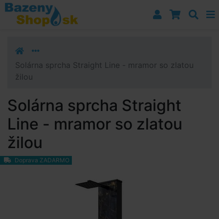
Prejsť k navigácii
Prejsť na obsah
Prejsť k bočnému stĺpci
Klávesové skratky
Solárna sprcha Straight Line - mramor so zlatou
žilou
Solárna sprcha Straight
Line - mramor so zlatou
žilou
Doprava ZADARMO