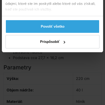
Telo sprchy obsahuje 40l zásobník na vodu. Na čelnej
údajmi, ktoré ste im poskytli alebo ktoré od vás získali,
strane sprchy, okrem zmiešavacieho kohútika tiež
keď ste používali ich služby.
nájdete kohútik na oplach nôh.
Technické údaje
Povoliť všetko
výška 220 cm
Vypúšťacia zátka pre zimné vyprázdňovanie
súčastí
Prispôsobiť
Maximálny prevádzkový tlak 5 bar, prípojka pre
záhradnú hadicu
Podstava cca 27,7 × 16,2 cm
Parametry
Výška:
220 cm
Objem nádrže:
40 l
Materiál:
hliník