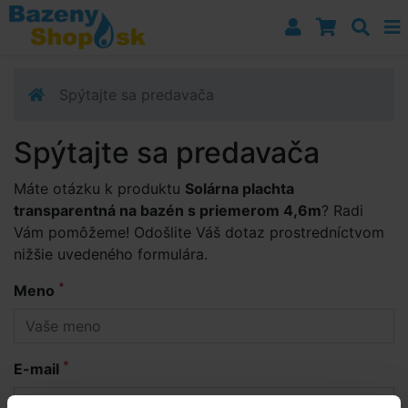
Prejsť k navigácii
Prejsť na obsah
Prejsť k bočnému stĺpci
Klávesové skratky
Spýtajte sa predavača
Spýtajte sa predavača
Máte otázku k produktu
Solárna plachta
transparentná na bazén s priemerom 4,6m
? Radi
Vám pomôžeme! Odošlite Váš dotaz prostredníctvom
nižšie uvedeného formulára.
*
Meno
*
E-mail