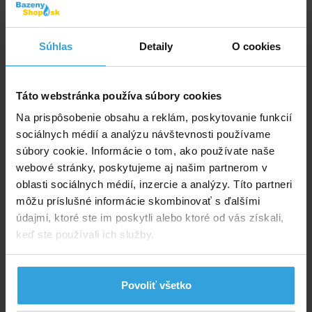
Telefón
Súhlas
Detaily
O cookies
*
Dotaz
Táto webstránka používa súbory cookies
Na prispôsobenie obsahu a reklám, poskytovanie funkcií
sociálnych médií a analýzu návštevnosti používame
súbory cookie. Informácie o tom, ako používate naše
webové stránky, poskytujeme aj našim partnerom v
oblasti sociálnych médií, inzercie a analýzy. Títo partneri
môžu príslušné informácie skombinovať s ďalšími
údajmi, ktoré ste im poskytli alebo ktoré od vás získali,
keď ste používali ich služby.
Odoslať otázku
Poradíme vám!
Povoliť všetko
info@bazenyshop.sk