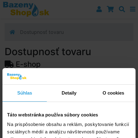
Prejsť k navigácii
Prejsť na obsah
Prejsť k bočnému stĺpci
Klávesové skratky
Dostupnosť tovaru
Dostupnosť tovaru
E-shop
Dostupnosť:
Skladom 4 ks
Predpokladaný termín doručenia na vašu adresu alebo
Súhlas
Detaily
O cookies
výdajné miesto:
12.08.2026
Upozorňujeme, zo termín doručenia je orientačná a
môže sa zmeniť.
Táto webstránka používa súbory cookies
Na prispôsobenie obsahu a reklám, poskytovanie funkcií
sociálnych médií a analýzu návštevnosti používame
Poradíme vám!