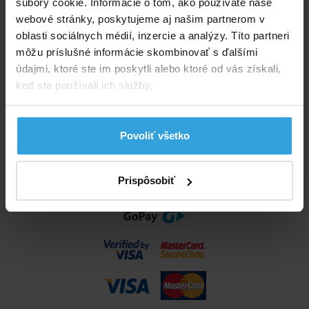
súbory cookie. Informácie o tom, ako používate naše
info@bazenyshop.sk
webové stránky, poskytujeme aj našim partnerom v
02 2057 0035
oblasti sociálnych médií, inzercie a analýzy. Títo partneri
môžu príslušné informácie skombinovať s ďalšími
Telefónne číslo neslúži na objednaní tovaru
údajmi, ktoré ste im poskytli alebo ktoré od vás získali,
Všetko o nákupe
keď ste používali ich služby.
Obchodné podmienky
Možnosti dopravy a platby
Povoliť všetko
Reklamácie
Odstúpenie od zmluvy
Nastavenia cookies
Prispôsobiť