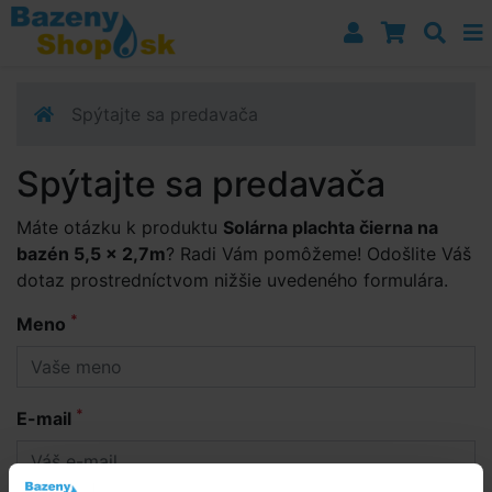
Prejsť k navigácii
Prejsť na obsah
Prejsť k bočnému stĺpci
Klávesové skratky
Spýtajte sa predavača
Spýtajte sa predavača
Máte otázku k produktu
Solárna plachta čierna na
bazén 5,5 x 2,7m
? Radi Vám pomôžeme! Odošlite Váš
dotaz prostredníctvom nižšie uvedeného formulára.
*
Meno
*
E-mail