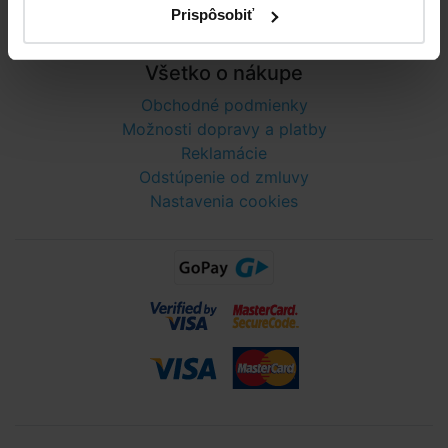
Prispôsobiť
Telefónne číslo neslúži na objednaní tovaru
Všetko o nákupe
Obchodné podmienky
Možnosti dopravy a platby
Reklamácie
Odstúpenie od zmluvy
Nastavenia cookies