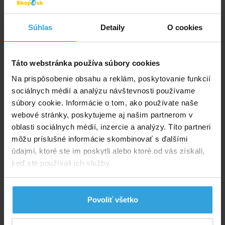
Telefón
Súhlas
Detaily
O cookies
*
Dotaz
Táto webstránka používa súbory cookies
Na prispôsobenie obsahu a reklám, poskytovanie funkcií
sociálnych médií a analýzu návštevnosti používame
súbory cookie. Informácie o tom, ako používate naše
webové stránky, poskytujeme aj našim partnerom v
oblasti sociálnych médií, inzercie a analýzy. Títo partneri
môžu príslušné informácie skombinovať s ďalšími
údajmi, ktoré ste im poskytli alebo ktoré od vás získali,
Odoslať otázku
keď ste používali ich služby.
Poradíme vám!
Povoliť všetko
info@bazenyshop.sk
02 2057 0035