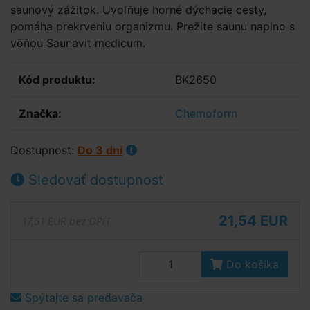
saunový zážitok. Uvoľňuje horné dýchacie cesty,
pomáha prekrveniu organizmu. Prežite saunu naplno s
vôňou Saunavit medicum.
Kód produktu:
BK2650
Značka:
Chemoform
Dostupnost:
Do 3 dní
Sledovať dostupnost
21,54 EUR
17,51 EUR bez DPH
Do košíka
Spýtajte sa predavača