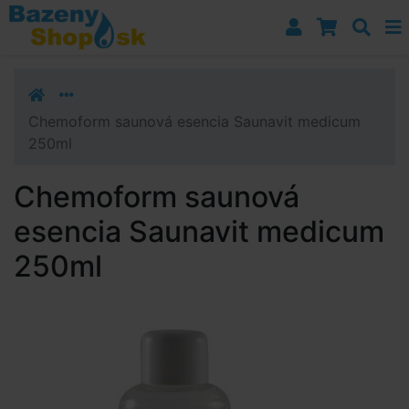
Prejsť k navigácii
Prejsť na obsah
Prejsť k bočnému stĺpci
Klávesové skratky
Chemoform saunová esencia Saunavit medicum
250ml
Chemoform saunová
esencia Saunavit medicum
250ml