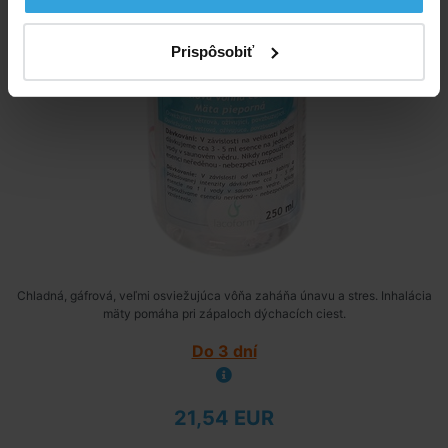
Prispôsobiť
Chladná, gáfrová, veľmi osviežujúca vôňa zaháňa únavu a stres. Inhalácia
mäty pomáha pri zápaloch dýchacích ciest.
Do 3 dní
21,54 EUR