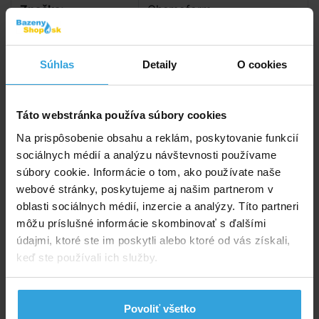
Značka:
Chemoform
Objem:
250ml l
Súhlas
Detaily
O cookies
Alternatívne produkty
Táto webstránka používa súbory cookies
Chemoform saunová esencia Mäta pieporná 250ml
Na prispôsobenie obsahu a reklám, poskytovanie funkcií
sociálnych médií a analýzu návštevnosti používame
súbory cookie. Informácie o tom, ako používate naše
webové stránky, poskytujeme aj našim partnerom v
oblasti sociálnych médií, inzercie a analýzy. Títo partneri
môžu príslušné informácie skombinovať s ďalšími
údajmi, ktoré ste im poskytli alebo ktoré od vás získali,
keď ste používali ich služby.
Povoliť všetko