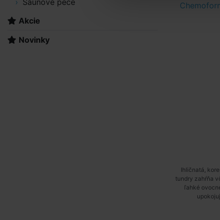
Saunové pece
Chemoform
Akcie
Novinky
Ihličnatá, kor
tundry zahŕňa vô
ľahké ovocné
upokojuj