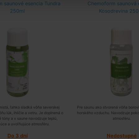
 saunové esencia Tundra
Chemoform saunová 
250ml
Kosodrevina 250
enistá, ľahko sladká vôňa severskej
Pre saunu ako stvorená vôňa borovi
ňu lúk, ihličie a vetru. Je doplnená o
horského vzduchu. Navodzuje poko
 tóny a v saune navodzuje teplú,
atmosféru.
úce a uvoľňujúce atmosféru.
Do 3 dní
Nedostupné