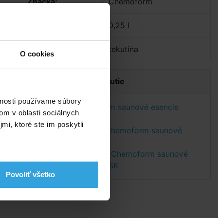
Značka:
Chemoform
a,
Objem:
0,25 l
om
Druh:
tekutina
O cookies
Dokumenty na stiahnutie
vnosti používame súbory
Etiketa - Chemoform saunové esencie
om v oblasti sociálnych
Fínska breza
mi, ktoré ste im poskytli
Bezpečnostný list Chemoform saunové
esencie Fínska breza
Bezpečnostný list - Chemoform saunové
esencia Fínska breza SK
Povoliť všetko