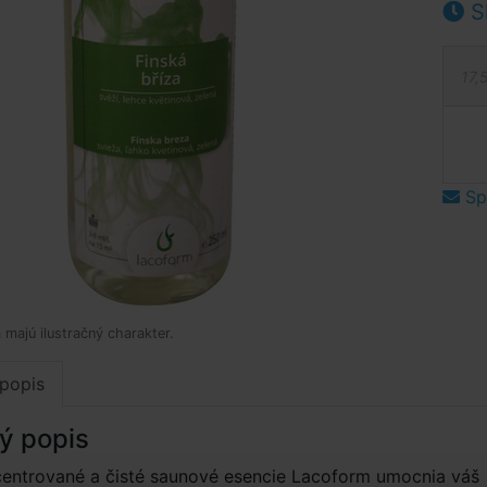
S
17,
Spý
 majú ilustračný charakter.
popis
ý popis
entrované a čisté saunové esencie Lacoform umocnia váš