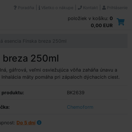
|
|
|
Poradňa
Všetko o nákupe
Kontakt
Prihlásenie
položiek v košíku:
0
0,00 EUR
 esencia Fínska breza 250ml
 breza 250ml
ná, gáfrová, veľmi osviežujúca vôňa zaháňa únavu a
. Inhalácia mäty pomáha pri zápaloch dýchacích ciest.
 produktu:
BK2639
čka:
Chemoform
upnost:
Do 5 dní