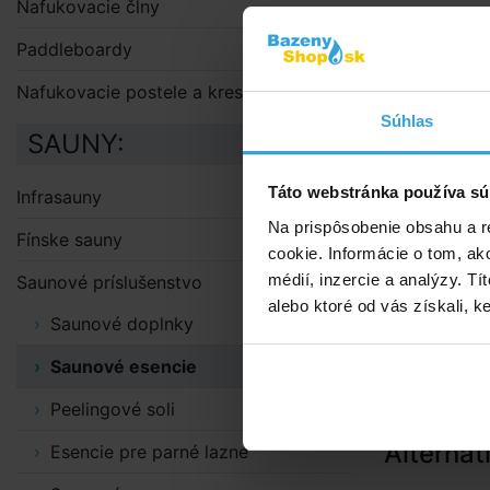
Nafukovacie člny
zážitok zo s
dávkujú v s
Paddleboardy
kedy do kaž
Nafukovacie postele a kreslá
potom opatr
odporúčame i
Súhlas
SAUNY:
umiestnenýc
Cena je uve
Táto webstránka používa sú
Infrasauny
Na prispôsobenie obsahu a r
Fínske sauny
cookie. Informácie o tom, ak
médií, inzercie a analýzy. Tí
Saunové príslušenstvo
alebo ktoré od vás získali, ke
Saunové doplnky
Saunové esencie
Peelingové soli
Alternat
Esencie pre parné lazne