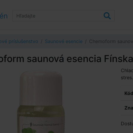
zén
vé príslušenstvo
Saunové esencie
Chemoform saunová
form saunová esencia Fínska
Chlad
stres
Kód
Zna
Dost