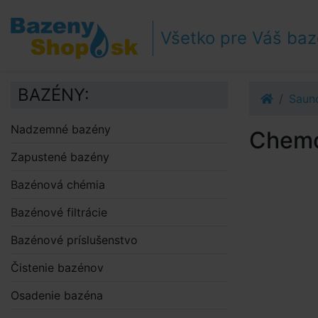
Prejsť k navigácii
Prejsť na obsah
Všetko pre Váš ba
Prejsť k bočnému stĺpci
Klávesové skratky
BAZÉNY:
Sauno
Nadzemné bazény
Chemo
Zapustené bazény
Bazénová chémia
Bazénové filtrácie
Bazénové príslušenstvo
Čistenie bazénov
Osadenie bazéna