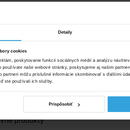
aunovania o silné aromaterapeutické zážitky. Esencie sa
úkromných saunách optimálne pomocou dávkovacieho vedr
dého litra vody nakvapkáme cca 3 – 5 ml esencie. Roztok
ne polievame saunové kamene. Vo verejných prevádzkach
nštaláciu dávkovača či odparovacích mištičiek
Detaily
h nad saunovými kachľami.
dená za balenie s objemom 250ml
bory cookies
eklám, poskytovanie funkcií sociálnych médií a analýzu návšte
o používate naše webové stránky, poskytujeme aj našim partner
to partneri môžu príslušné informácie skombinovať s ďalšími údaj
ď ste používali ich služby.
Prispôsobiť
ívne produkty