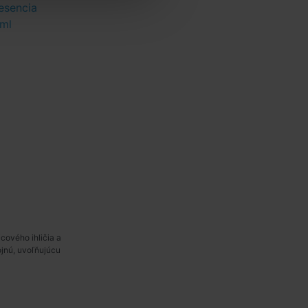
esencia
ml
cového ihličia a
jnú, uvoľňujúcu