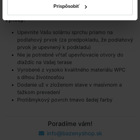
Prispôsobiť
Znížte zanášanie nečistôt do Vášho bazéna
Výhody:
Upevnite Vašu solárnu sprchu priamo na
podlahový prvok (za predpokladu, že podlahový
prvok je upevnený k podkladu)
Nie je potrebné vŕtať upevňovacie otvory do
dlaždíc na Vašej terase
Vyrobené z vysoko kvalitného materiálu WPC
s dlhou životnosťou
Dodanie už v zloženom stave v masívnom a
ťažkom prevedení
Protišmykový povrch tmavo šedej farby
Poradíme vám!
info@bazenyshop.sk