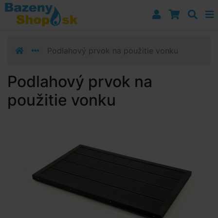
Prejsť k navigácii
Prejsť na obsah
Prejsť k bočnému stĺpci
Klávesové skratky
Podlahový prvok na použitie vonku
Podlahový prvok na
použitie vonku