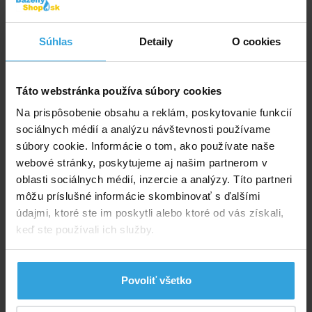
106,30 EUR
86,42 EUR bez DPH
Súhlas
Detaily
O cookies
Do košíka
Táto webstránka používa súbory cookies
Spýtajte sa predavača
Na prispôsobenie obsahu a reklám, poskytovanie funkcií
sociálnych médií a analýzu návštevnosti používame
Podrobný popis
súbory cookie. Informácie o tom, ako používate naše
webové stránky, poskytujeme aj našim partnerom v
Podrobný popis
oblasti sociálnych médií, inzercie a analýzy. Títo partneri
môžu príslušné informácie skombinovať s ďalšími
Jeden výrobok – mnoho možností!
údajmi, ktoré ste im poskytli alebo ktoré od vás získali,
Ako masívny podlahový prvok a možnosť
keď ste používali ich služby.
upevnenia pre Vašu solárnu sprchu
Rozmer 101 × 63 × 5,5 cm
Podkladná plocha pre schodíky nadzemných
Povoliť všetko
bazénov. Zvýšte stabilitu Vašich bazénových
schodíkov