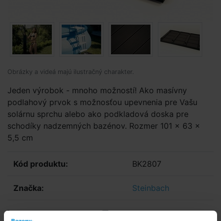
Obrázky a videá majú ilustračný charakter.
Jeden výrobok - mnoho možností! Ako masívny
podlahový prvok s možnosťou upevnenia pre Vašu
solárnu sprchu alebo ako podkladová doska pre
schodíky nadzemných bazénov. Rozmer 101 x 63 x
5,5 cm
Kód produktu:
BK2807
Značka:
Steinbach
E-shop:
Skladom 1 ks
v stredu u vás