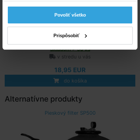
Povoliť všetko
Prispôsobiť
Skladom > 50 ks
v stredu u vás
18,95 EUR
do košíka
Alternatívne produkty
Pieskový filter SP500