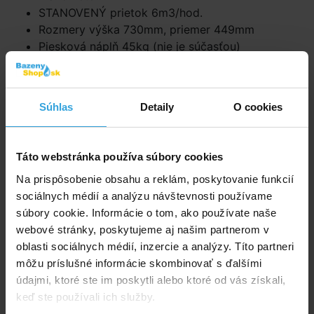
STANOVENÝ prietok 6m3/hod.
Rozmery výška 730mm, priemer 449mm
Piesková náplň 45kg (nie je súčasťou)
Iba samostatná filtračná nádoba s ovládacím 6-
cestným SIDE ventilom
bez čerpadla
.
Súhlas
Detaily
O cookies
Dokumenty na stiahnutie
Táto webstránka používa súbory cookies
Návod na pieskové filtre s SIDE ventilom
Na prispôsobenie obsahu a reklám, poskytovanie funkcií
sociálnych médií a analýzu návštevnosti používame
súbory cookie. Informácie o tom, ako používate naše
Doporučené príslušenstvo (1)
webové stránky, poskytujeme aj našim partnerom v
oblasti sociálnych médií, inzercie a analýzy. Títo partneri
Filtračný piesok 25kg
môžu príslušné informácie skombinovať s ďalšími
údajmi, ktoré ste im poskytli alebo ktoré od vás získali,
keď ste používali ich služby.