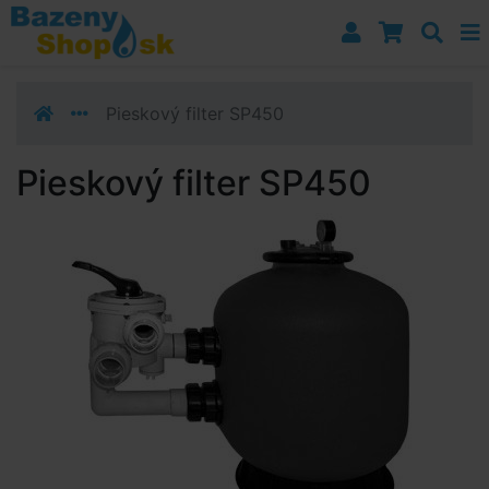
Prejsť k navigácii
Prejsť na obsah
Prejsť k bočnému stĺpci
Klávesové skratky
Pieskový filter SP450
Pieskový filter SP450