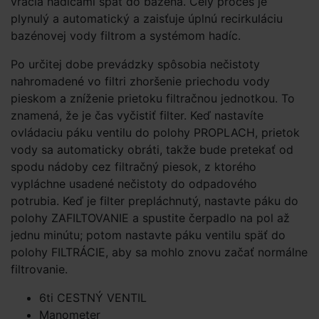
vracia hadicami späť do bazéna. Celý proces je
plynulý a automatický a zaisťuje úplnú recirkuláciu
bazénovej vody filtrom a systémom hadíc.
Po určitej dobe prevádzky spôsobia nečistoty
nahromadené vo filtri zhoršenie priechodu vody
pieskom a zníženie prietoku filtračnou jednotkou. To
znamená, že je čas vyčistiť filter. Keď nastavíte
ovládaciu páku ventilu do polohy PROPLACH, prietok
vody sa automaticky obráti, takže bude pretekať od
spodu nádoby cez filtračný piesok, z ktorého
vypláchne usadené nečistoty do odpadového
potrubia. Keď je filter prepláchnutý, nastavte páku do
polohy ZAFILTOVANIE a spustite čerpadlo na pol až
jednu minútu; potom nastavte páku ventilu späť do
polohy FILTRÁCIE, aby sa mohlo znovu začať normálne
filtrovanie.
6ti CESTNÝ VENTIL
Manometer