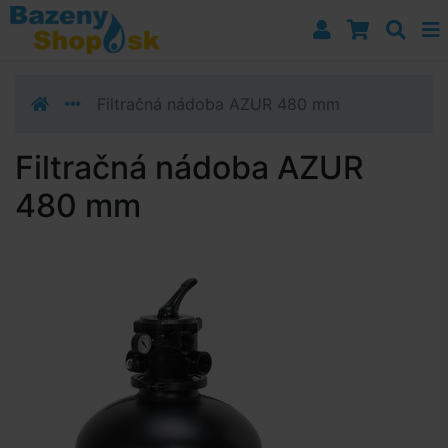
Prejsť k navigácii
Prejsť na obsah
Prejsť k bočnému stĺpci
Klávesové skratky
Filtračná nádoba AZUR 480 mm
Filtračná nádoba AZUR
480 mm