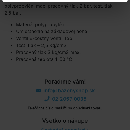
polypropylén, max. pracovný tlak 2 bar, test. tlak
2,5 bar.
Materiál polypropylén
Umiestnenie na základovej nohe
Ventil 6-cestný ventil Top
Test. tlak – 2,5 kg/cm2
Pracovný tlak 3 kg/cm2 max.
Pracovná teplota 1–50 °C.
Poradíme vám!
info@bazenyshop.sk
02 2057 0035
Telefónne číslo neslúži na objednaní tovaru
Všetko o nákupe