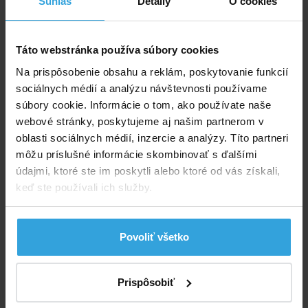
Súhlas
Detaily
O cookies
Značka:
Vágner pool
Dostupnost:
Do 3 dní
Táto webstránka používa súbory cookies
Na prispôsobenie obsahu a reklám, poskytovanie funkcií
Sledovať dostupnost
sociálnych médií a analýzu návštevnosti používame
súbory cookie. Informácie o tom, ako používate naše
424,30 EUR
344,96 EUR bez DPH
webové stránky, poskytujeme aj našim partnerom v
oblasti sociálnych médií, inzercie a analýzy. Títo partneri
môžu príslušné informácie skombinovať s ďalšími
Do košíka
údajmi, ktoré ste im poskytli alebo ktoré od vás získali,
keď ste používali ich služby.
Spýtajte sa predavača
Podrobný popis
Povoliť všetko
Podrobný popis
Prispôsobiť
Iba samostatná filtračná nádoba s 6-cestným ventilom
bez čerpadla. Filtračná nádoba AZUR – materiál