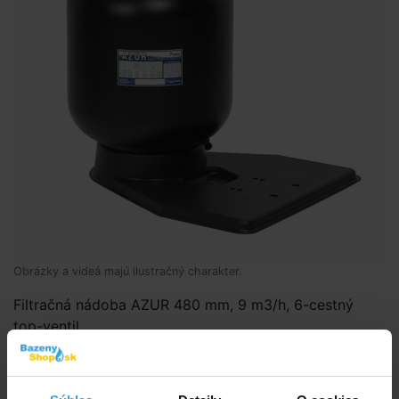
Obrázky a videá majú ilustračný charakter.
Filtračná nádoba AZUR 480 mm, 9 m3/h, 6-cestný
top-ventil.
Kód produktu:
BK1475