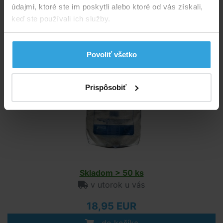
údajmi, ktoré ste im poskytli alebo ktoré od vás získali,
keď ste používali ich služby.
Doporučené príslušenstvo (1)
Filtračný piesok 25kg
Povoliť všetko
Prispôsobiť
Skladom > 50 ks
v utorok u vás
18,95 EUR