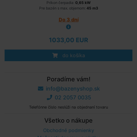
Príkon čerpadla:
0,65 kW
Pre bazén s max. objemom:
45 m3
Do 3 dní
1033,00 EUR
do košíka
Poradíme vám!
info@bazenyshop.sk
02 2057 0035
Telefónne číslo neslúži na objednaní tovaru
Všetko o nákupe
Obchodné podmienky