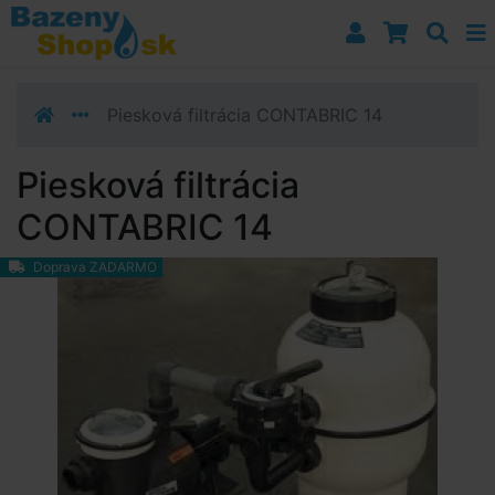
Prejsť k navigácii
Prejsť na obsah
Prejsť k bočnému stĺpci
Klávesové skratky
Piesková filtrácia CONTABRIC 14
Piesková filtrácia
CONTABRIC 14
Doprava ZADARMO