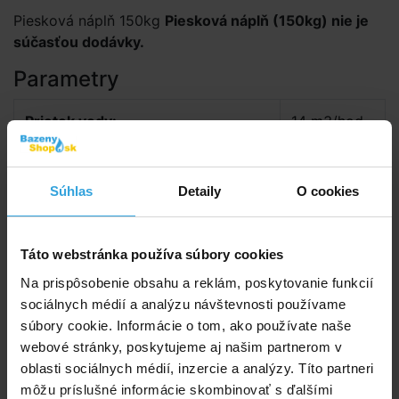
Piesková náplň 150kg
Piesková náplň (150kg) nie je
súčasťou dodávky.
Parametry
Prietok vody:
14 m3/hod
Príkon čerpadla:
0,98 kW
Súhlas
Detaily
O cookies
Výkon elektromotora čerpadla:
0,74 kW
Priemer pripojenia - závit:
1 1/2"
Táto webstránka používa súbory cookies
Na prispôsobenie obsahu a reklám, poskytovanie funkcií
Pre bazén s max. objemom:
75 m3
sociálnych médií a analýzu návštevnosti používame
súbory cookie. Informácie o tom, ako používate naše
Hmotnosť pieskovej náplne:
150 kg
webové stránky, poskytujeme aj našim partnerom v
oblasti sociálnych médií, inzercie a analýzy. Títo partneri
Vhodné na slanú vodu:
nie
môžu príslušné informácie skombinovať s ďalšími