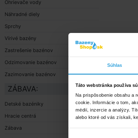
Ohrievače vody
Náhradné diely
Sprchy
Vírivé bazény
Zastrešenie bazénov
Odzimovanie bazénov
Súhlas
Zazimovanie bazénov
Táto webstránka používa sú
ZÁBAVA:
Na prispôsobenie obsahu a r
cookie. Informácie o tom, ak
Detské bazéniky
médií, inzercie a analýzy. Tí
Hracie centrá
alebo ktoré od vás získali, ke
Zábava