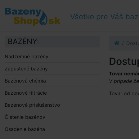
Prejsť k navigácii
Prejsť na obsah
Všetko pre Váš ba
Prejsť k bočnému stĺpci
Klávesové skratky
BAZÉNY:
Dost
Nadzemné bazény
Dostu
Zapustené bazény
Tovar nemám
Bazénová chémia
V prípade ž
Bazénové filtrácie
Tovar od do
Bazénové príslušenstvo
Čistenie bazénov
Osadenie bazéna