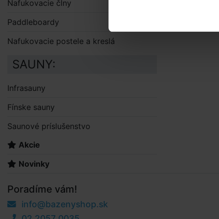
Nafukovacie člny
Paddleboardy
Nafukovacie postele a kreslá
SAUNY:
Infrasauny
Fínske sauny
Saunové príslušenstvo
Akcie
Novinky
Poradíme vám!
info@bazenyshop.sk
02 2057 0035