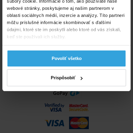
súbory cookie. Informácie o tom, ako používate naše
info@bazenyshop.sk
webové stránky, poskytujeme aj našim partnerom v
02 2057 0035
oblasti sociálnych médií, inzercie a analýzy. Títo partneri
môžu príslušné informácie skombinovať s ďalšími
Telefónne číslo neslúži na objednaní tovaru
údajmi, ktoré ste im poskytli alebo ktoré od vás získali,
Všetko o nákupe
keď ste používali ich služby.
Obchodné podmienky
Možnosti dopravy a platby
Povoliť všetko
Reklamácie
Odstúpenie od zmluvy
Nastavenia cookies
Prispôsobiť