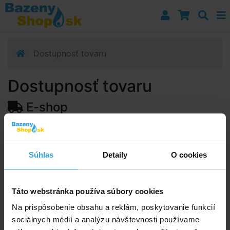
Prejsť k navigácii
Prejsť na obsah
Prejsť k bočnému stĺpci
Klávesové skratky
Dostupnosť tovaru
Dostupnosť tovaru
E-shop
Dostupnosť:
Skladom 1 ks
Predpokladaný termín doručenia na vašu adresu alebo
Súhlas
Detaily
O cookies
výdajné miesto:
12.08.2026
Upozorňujeme, zo termín doručenia je orientačná a
môže sa zmeniť.
Táto webstránka používa súbory cookies
Na prispôsobenie obsahu a reklám, poskytovanie funkcií
sociálnych médií a analýzu návštevnosti používame
Poradíme vám!