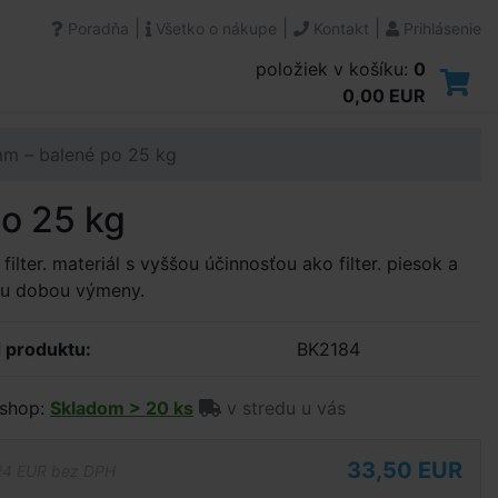
|
|
|
Poradňa
Všetko o nákupe
Kontakt
Prihlásenie
položiek v košíku:
0
0,00 EUR
 mm – balené po 25 kg
po 25 kg
filter. materiál s vyššou účinnosťou ako filter. piesok a
ou dobou výmeny.
 produktu:
BK2184
shop:
Skladom > 20 ks
v stredu u vás
33,50 EUR
24 EUR bez DPH