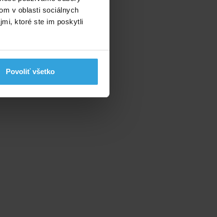
om v oblasti sociálnych
mi, ktoré ste im poskytli
va
Povoliť všetko