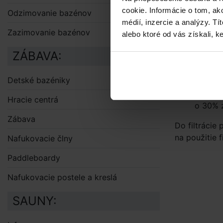
množstv
cookie. Informácie o tom, ak
Odzimovanie bazénov
Z dôvo
médií, inzercie a analýzy. Tí
Zazimovanie bazénov
sklenen
alebo ktoré od vás získali, ke
ju tak 
ZÁBAVA:
Doba v
Výsledk
Detské bazéniky
dezinfe
Hranatý
Hracie centrá
o 30% 
Zábava
Do filtrácie
na použitie fi
Nafukovacie člny
Paddleboardy
Nafukovacie postele a kreslá
SAUNY: