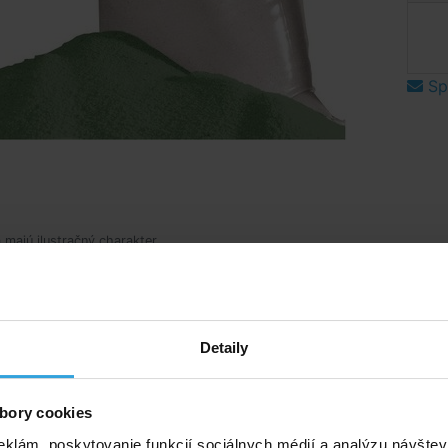
Spý
 majú ilustračný charakter.
popis
ý popis
Detaily
ý amorfný alumino-silikát (zelené filtračné sklo) je špeciáln
á tým dochádza k výraznému vylepšeniu filtračného účink
bory cookies
o, aby sa v ňom zachytávali baktérie a vytváral biofilm.
špecifická hmotnosť filtračného skla umožňuje znížiť jeho
eklám, poskytovanie funkcií sociálnych médií a analýzu návšte