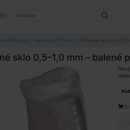
zén
ové filtrácie
Náplne do filtrácií
Filtračné sklo 0,5–1,0
čné sklo 0,5–1,0 mm – balené 
Nový 
dlhš
Kód
E-
27,