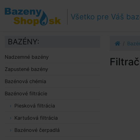
Prejsť k navigácii
Prejsť na obsah
Všetko pre Váš ba
Prejsť k bočnému stĺpci
Klávesové skratky
BAZÉNY:
Bazén
Nadzemné bazény
Filtra
Zapustené bazény
Bazénová chémia
Bazénové filtrácie
Piesková filtrácia
Kartušová filtrácia
Bazénové čerpadlá