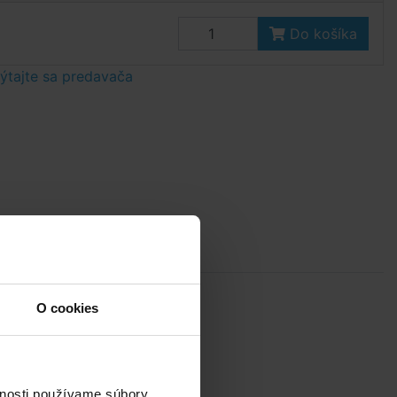
Do košíka
tajte sa predavača
O cookies
e
u
vnosti používame súbory