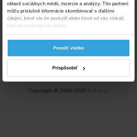
oblasti sociálnych médií, inzercie a analýzy. Títo partneri
Odstúpenie od zmluvy
môžu príslušné informácie skombinovať s ďalšími
Nastavenia cookies
údajmi, ktoré ste im poskytli alebo ktoré od vás získali,
keď ste používali ich služby.
Povoliť všetko
Prispôsobiť
Copyright © 2008-2026
PLK s.r.o.