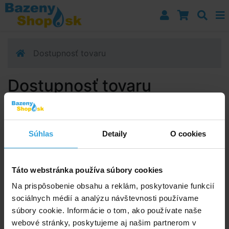
Prejsť k navigácii
Prejsť na obsah
Prejsť k bočnému stĺpci
Klávesové skratky
Dostupnosť tovaru
Dostupnosť tovaru
Poradíme vám!
info@bazenyshop.sk
Súhlas
Detaily
O cookies
02 2057 0035
Telefónne číslo neslúži na objednaní tovaru
Táto webstránka používa súbory cookies
Všetko o nákupe
Na prispôsobenie obsahu a reklám, poskytovanie funkcií
sociálnych médií a analýzu návštevnosti používame
Obchodné podmienky
súbory cookie. Informácie o tom, ako používate naše
Možnosti dopravy a platby
webové stránky, poskytujeme aj našim partnerom v
Reklamácie