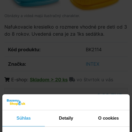
Obrázky a videá majú ilustračný charakter.
Nafukovacie kresielko o rozmere vhodné pre deti od 3
do 8 rokov. Uvedená cena je za 1ks sedátka.
Kód produktu:
BK2114
Značka:
INTEX
E-shop:
Skladom > 20 ks
vo štvrtok u vás
6,63 EUR
5,39 EUR bez DPH
Do košíka
Súhlas
Detaily
O cookies
Spýtajte sa predavača