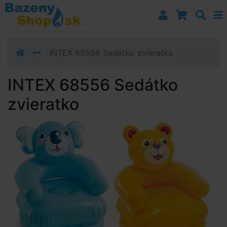
Prejsť k navigácii
Prejsť na obsah
Prejsť k bočnému stĺpci
Klávesové skratky
INTEX 68556 Sedátko zvieratko
INTEX 68556 Sedátko
zvieratko