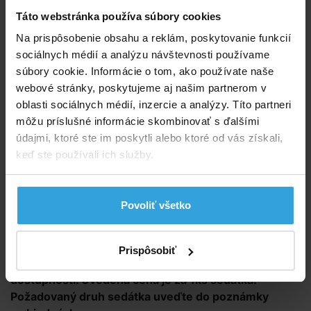
Táto webstránka používa súbory cookies
Podrobný popis
Na prispôsobenie obsahu a reklám, poskytovanie funkcií
sociálnych médií a analýzu návštevnosti používame
Podrobný popis
súbory cookie. Informácie o tom, ako používate naše
Detské nafukovacie kresielko s hlavou zvieratka.
webové stránky, poskytujeme aj našim partnerom v
Skvele sa hodí do všetkých detských izieb. Pohodlne
oblasti sociálnych médií, inzercie a analýzy. Títo partneri
sa usaď a prečítaj si peknú knižku, alebo sa pozri na
môžu príslušné informácie skombinovať s ďalšími
rozprávku v televízii. Výber z dvoch variant: Medvedík
údajmi, ktoré ste im poskytli alebo ktoré od vás získali,
alebo koala.
keď ste používali ich služby.
Rozmer sedátka medvedík približne 65×64×79 cm.
Povoliť všetko
Rozmer sedadla koala približne 66 × 64 × 71cm.
Maximálne zaťaženie 35kg.
Prispôsobiť
Rôzne farebné vyrianty podľa momentálnej skladovej
dostupnosti. Uvedená cena je za 1ks sedátka.
Požadovaný druh sedátka uveďte do poznámky