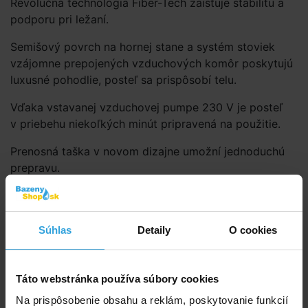
Revolučná technológia Fiber-Tech zaisťuje stabilitu a
podporu pri ležaní.
Semišový povrch na hornej stane a systém stoviek
vzájomne prepojených vzduchových komôr poskytujú
luxusné pohodlie, posteľ sa prispôsobí telu.
Vďaka vstavanej vzduchovej pumpe 230 V je posteľ
v priebehu niekoľkých minút pripravená na použitie.
Prenosná taška v novom dizajne umožní jednoduchú
prepravu.
Prehľad údajov
povločkovaná vrchná a bočná stena
Súhlas
Detaily
O cookies
s certifikátom kvality a vinylová spodná strana
technológia Fiber-Tech ™
zabudovaná elektrická vzduchová pumpa (doba
Táto webstránka používa súbory cookies
nafúknutia cca 4min)
Na prispôsobenie obsahu a reklám, poskytovanie funkcií
46 cm vysoký matrac pre extra komfort