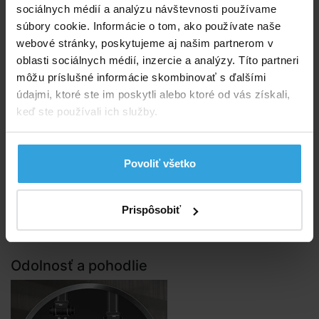
sociálnych médií a analýzu návštevnosti používame
na uloženie a cestovanie jednoducho zložíte
súbory cookie. Informácie o tom, ako používate naše
vrátane prenosnej tašky
webové stránky, poskytujeme aj našim partnerom v
nosnosť: 272kg
oblasti sociálnych médií, inzercie a analýzy. Títo partneri
Technológia Fiber-Tech
môžu príslušné informácie skombinovať s ďalšími
údajmi, ktoré ste im poskytli alebo ktoré od vás získali,
keď ste používali ich služby.
Povoliť všetko
Neuveriteľný pokoj počas noci začína s jedinečným
vláknom. Nafukovacie postele s touto novou,
inovatívne a patentovanou technológiou Fiber-Tech™
Prispôsobiť
sa skladajú z tisícov vysoko pevných polyesterových
vlákien.
Odolnosť a pohodlie