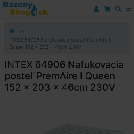
Prejsť k navigácii
Prejsť na obsah
Prejsť k bočnému stĺpci
Klávesové skratky
INTEX 64906 Nafukovacia posteľ PremAire I
Queen 152 x 203 x 46cm 230V
INTEX 64906 Nafukovacia
posteľ PremAire I Queen
152 x 203 x 46cm 230V