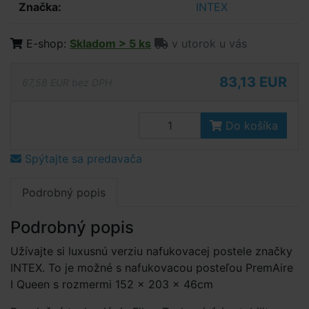
Značka:
INTEX
E-shop:
Skladom > 5 ks
v utorok u vás
83,13 EUR
67,58 EUR bez DPH
Do košíka
Spýtajte sa predavača
Podrobný popis
Podrobný popis
Užívajte si luxusnú verziu nafukovacej postele značky
INTEX. To je možné s nafukovacou posteľou PremAire
I Queen s rozmermi 152 × 203 × 46cm