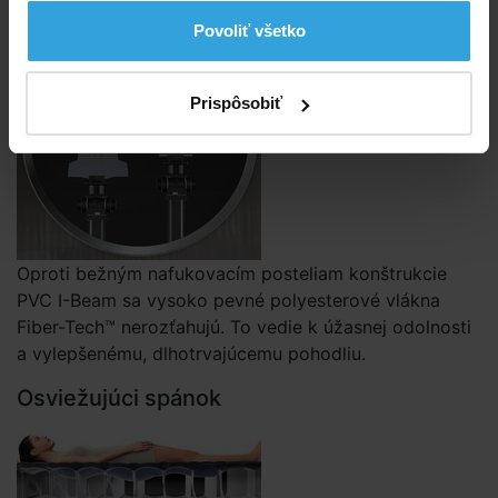
Povoliť všetko
Prispôsobiť
Oproti bežným nafukovacím posteliam konštrukcie
PVC I-Beam sa vysoko pevné polyesterové vlákna
Fiber-Tech™ nerozťahujú. To vedie k úžasnej odolnosti
a vylepšenému, dlhotrvajúcemu pohodliu.
Osviežujúci spánok