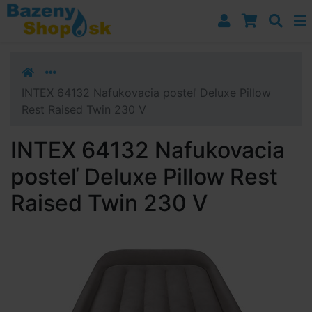
Prejsť k navigácii
Prejsť na obsah
Prejsť k bočnému stĺpci
Klávesové skratky
INTEX 64132 Nafukovacia posteľ Deluxe Pillow
Rest Raised Twin 230 V
INTEX 64132 Nafukovacia
posteľ Deluxe Pillow Rest
Raised Twin 230 V