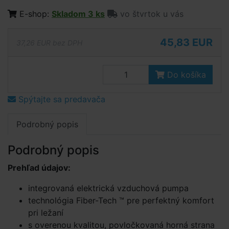
E-shop:
Skladom 3 ks
vo štvrtok u vás
45,83 EUR
37,26 EUR bez DPH
Do košíka
Spýtajte sa predavača
Podrobný popis
Podrobný popis
Prehľad údajov:
integrovaná elektrická vzduchová pumpa
technológia Fiber-Tech ™ pre perfektný komfort
pri ležaní
s overenou kvalitou, povločkovaná horná strana