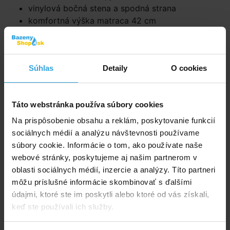
vinylová bočná stena a spodná strana
komfortná výška matraca 42 cm
zabudovaný vankúš prináša príjemné pohodlie pri
ležaní
maximálna nosnosť 136 kg
Súhlas
Detaily
O cookies
vrátane prenosnej tašky
Technológia Fiber-Tech
Táto webstránka používa súbory cookies
Na prispôsobenie obsahu a reklám, poskytovanie funkcií
sociálnych médií a analýzu návštevnosti používame
súbory cookie. Informácie o tom, ako používate naše
Neuveriteľný pokoj počas noci začína s jedinečným
webové stránky, poskytujeme aj našim partnerom v
vláknom. Nafukovacie postele s touto novou,
oblasti sociálnych médií, inzercie a analýzy. Títo partneri
inovatívne a patentovanou technológiou Fiber-Tech ™
môžu príslušné informácie skombinovať s ďalšími
sa skladajú z tisícov vysoko pevných polyesterových
údajmi, ktoré ste im poskytli alebo ktoré od vás získali,
vlákien.
keď ste používali ich služby.
Odolnosť a pohodlie