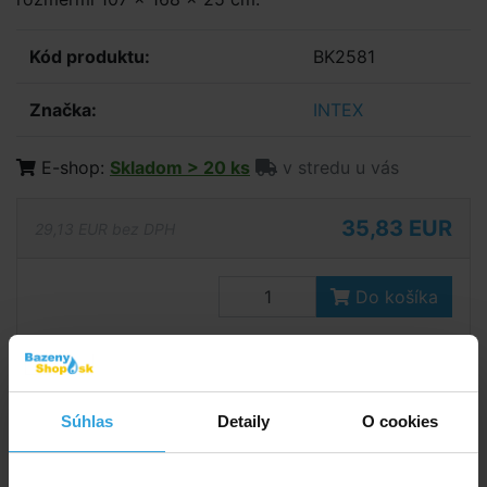
Kód produktu:
BK2581
Značka:
INTEX
E-shop:
Skladom > 20 ks
v stredu u vás
35,83 EUR
29,13 EUR bez DPH
Do košíka
Spýtajte sa predavača
Podrobný popis
Súhlas
Detaily
O cookies
Podrobný popis