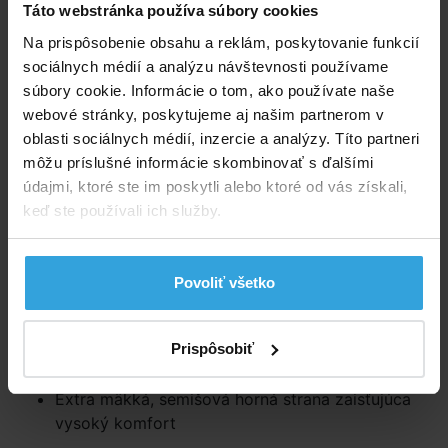
Perfektné riešenie s vysokým spánkovým komfortom
Táto webstránka používa súbory cookies
prináša detská nafukovacia cestovná posteľ značky
Na prispôsobenie obsahu a reklám, poskytovanie funkcií
INTEX s rozmermi 107 × 168 × 25 cm.
sociálnych médií a analýzu návštevnosti používame
súbory cookie. Informácie o tom, ako používate naše
Extra mäkká, povločkovaná horná strana
webové stránky, poskytujeme aj našim partnerom v
s certifikátom kvality a spodná vinylová strana zaistí
oblasti sociálnych médií, inzercie a analýzy. Títo partneri
vysoké pohodlie a odolnosť.
môžu príslušné informácie skombinovať s ďalšími
Rýchle nafúknutie a vyfúknutie umožňuje integrovaný
údajmi, ktoré ste im poskytli alebo ktoré od vás získali,
vzduchový ventil.
keď ste používali ich služby.
Inovatívna konštrukcia potom umožňuje kompaktné
skladovanie.
Povoliť všetko
Prehľad údajov:
Prispôsobiť
vonkajšie rozmery 168 × 107 × 25 cm (dx š xv)
Veľkosť matraca 132 × 71 × 10 cm (dx š xv)
Extra mäkká, semišová horná strana zaisťujúca
vysoký komfort