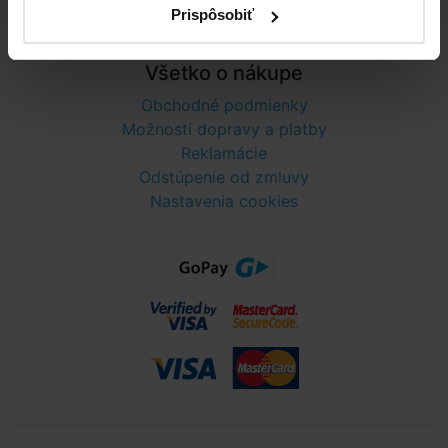
Prispôsobiť
Telefónne číslo neslúži na objednaní tovaru
Všetko o nákupe
Obchodné podmienky
Možnosti dopravy a platby
Reklamácie
Odstúpenie od zmluvy
Nastavenia cookies