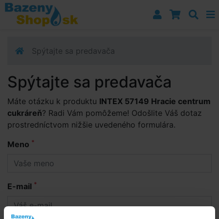
Prejsť k navigácii
Prejsť na obsah
Prejsť k bočnému stĺpci
Klávesové skratky
Spýtajte sa predavača
Spýtajte sa predavača
Máte otázku k produktu
INTEX 57149 Hracie centrum
cukráreň
? Radi Vám pomôžeme! Odošlite Váš dotaz
prostredníctvom nižšie uvedeného formulára.
*
Meno
*
E-mail