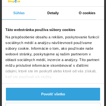
Telefón
Súhlas
Detaily
O cookies
*
Dotaz
Táto webstránka používa súbory cookies
Na prispôsobenie obsahu a reklám, poskytovanie funkcií
sociálnych médií a analýzu návštevnosti používame
súbory cookie. Informácie o tom, ako používate naše
webové stránky, poskytujeme aj našim partnerom v
oblasti sociálnych médií, inzercie a analýzy. Títo partneri
môžu príslušné informácie skombinovať s ďalšími
údajmi, ktoré ste im poskytli alebo ktoré od vás získali,
Odoslať otázku
keď ste používali ich služby.
Poradíme vám!
Povoliť všetko
info@bazenyshop.sk
02 2057 0035