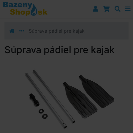
Prejsť k navigácii
Prejsť na obsah
Prejsť k bočnému stĺpci
Klávesové skratky
Súprava pádiel pre kajak
Súprava pádiel pre kajak