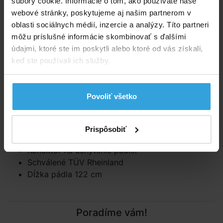
súbory cookie. Informácie o tom, ako používate naše
webové stránky, poskytujeme aj našim partnerom v
Podrobný popis
oblasti sociálnych médií, inzercie a analýzy. Títo partneri
môžu príslušné informácie skombinovať s ďalšími
Kvalitné pádla pre kajak. Určené pre nafukovacie člny
údajmi, ktoré ste im poskytli alebo ktoré od vás získali,
a vodné plavidlá.
keď ste používali ich služby.
Pevné
spoje s dvojitým zaistením.
Hliníkové násady
a plastové pádla.
Povoliť všetko
Vlastnosti:
Vysoko kvalitné pádla z kombinácie hliníka a
Prispôsobiť
plastu
Konektor na uchytenie pádiel
Schválené TÜV Rheinland
Dĺžka pádla 122 cm
Poradíme vám!