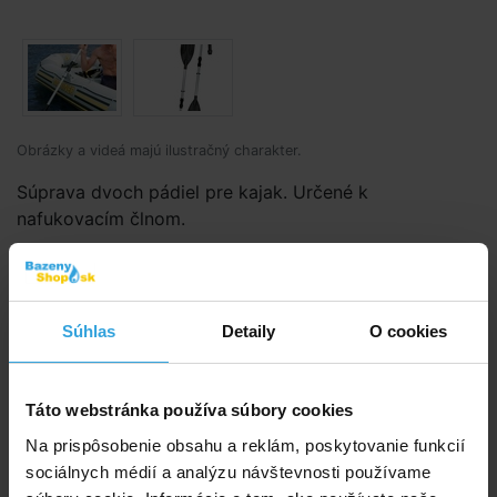
Obrázky a videá majú ilustračný charakter.
Súprava dvoch pádiel pre kajak. Určené k
nafukovacím člnom.
Kód produktu:
BK2758
Značka:
INTEX
Súhlas
Detaily
O cookies
Dostupnost:
Prodej ukončen
Táto webstránka používa súbory cookies
Spýtajte sa predavača
Na prispôsobenie obsahu a reklám, poskytovanie funkcií
sociálnych médií a analýzu návštevnosti používame
Podrobný popis