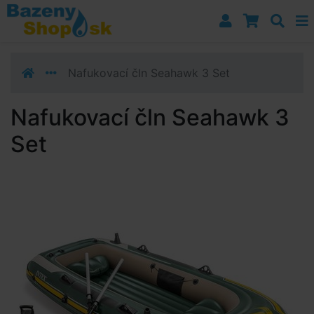
Prejsť k navigácii
Prejsť na obsah
Prejsť k bočnému stĺpci
Klávesové skratky
Nafukovací čln Seahawk 3 Set
Nafukovací čln Seahawk 3
Set