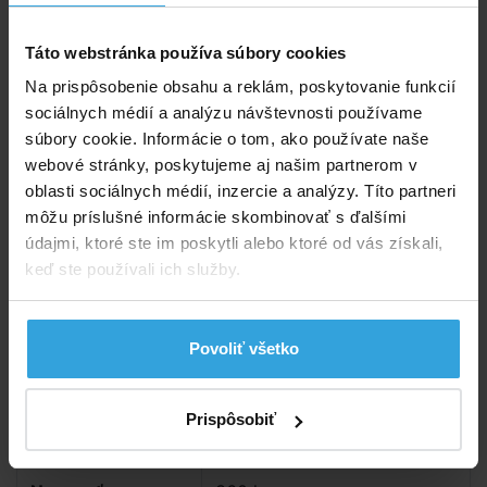
zapojenie motora.
Táto webstránka používa súbory cookies
Rozmery:
295 × 137 × 43 cm.
Na prispôsobenie obsahu a reklám, poskytovanie funkcií
3 vzduchové komory.
sociálnych médií a analýzu návštevnosti používame
Bostonský ventil pre rýchle vypustenie/na­
súbory cookie. Informácie o tom, ako používate naše
pustenie.
webové stránky, poskytujeme aj našim partnerom v
Nafukovacia podlaha a sedáky.
oblasti sociálnych médií, inzercie a analýzy. Títo partneri
Držiaky pádiel a 2 pádla
môžu príslušné informácie skombinovať s ďalšími
Držiaky rybárskych prútov, taška na náradie.
údajmi, ktoré ste im poskytli alebo ktoré od vás získali,
Ručná pumpa na nafúknutie člna
keď ste používali ich služby.
Držiak na prídavný motor.
Parametry
Povoliť všetko
Model:
Seahawk
Prispôsobiť
Počet osôb:
3