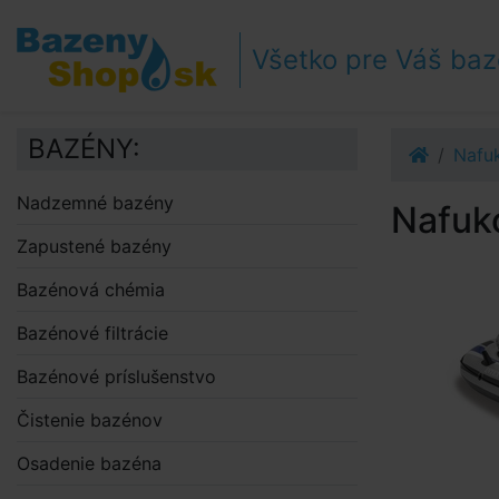
Prejsť k navigácii
Prejsť na obsah
Všetko pre Váš ba
Prejsť k bočnému stĺpci
Klávesové skratky
BAZÉNY:
Nafuk
Nadzemné bazény
Nafuko
Zapustené bazény
Bazénová chémia
Bazénové filtrácie
Bazénové príslušenstvo
Čistenie bazénov
Osadenie bazéna