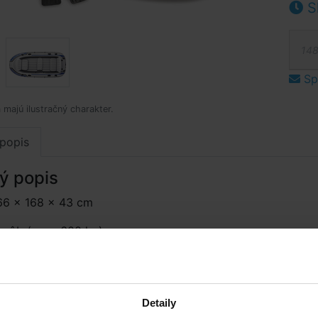
S
148
Spý
 majú ilustračný charakter.
popis
ý popis
6 × 168 × 43 cm
osôb (max. 600 kg)
na:
sú dve pádla (Al), ručná pumpička a praktická taška
ohodlné prenášanie, držiaky pádiel a rybárskych prútov, 2 
kresielko s opierkou, 1 x nafukovacie kresielko bez opierky
Detaily
ťou), na dne lode je umiestnené puzdro na náradie.