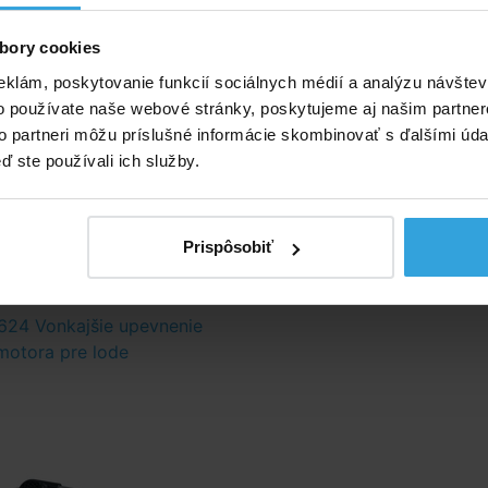
po celom obvode člna a madlá pre ľahké prenášanie sú
bory cookies
ejmosťou.
eklám, poskytovanie funkcií sociálnych médií a analýzu návšte
steny materiálu: 0,76 mm.
o používate naše webové stránky, poskytujeme aj našim partner
vhodný na použitie na pokojnej vode ako je priehrada, rybn
to partneri môžu príslušné informácie skombinovať s ďalšími údaj
jná rieka.
ď ste používali ich služby.
 nafukovanie a rýchlovyfukovanie vďaka bostonskému
káty:
NMMA, TÜV, GS
Prispôsobiť
né príslušenstvo (1)
624 Vonkajšie upevnenie
motora pre lode