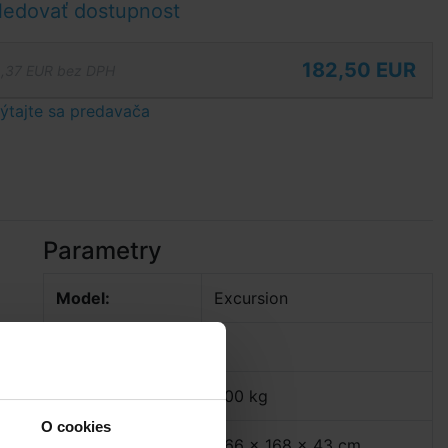
ledovať dostupnost
182,50 EUR
,37 EUR bez DPH
tajte sa predavača
Parametry
Model:
Excursion
Počet osôb:
5
x
Nosnosť:
600 kg
,
O cookies
Rozmery:
366 x 168 x 43 cm