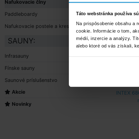
Nafukovacie člny
Povraz 
Paddleboardy
Táto webstránka používa sú
samozr
Na prispôsobenie obsahu a r
Hrúbka 
Nafukovacie postele a kreslá
cookie. Informácie o tom, ak
Čln je 
médií, inzercie a analýzy. Tí
či poko
SAUNY:
alebo ktoré od vás získali, ke
Rýchlo
ventilu.
Infrasauny
Certifi
Fínske sauny
Doporuče
Saunové príslušenstvo
Akcie
INTEX 68
Novinky