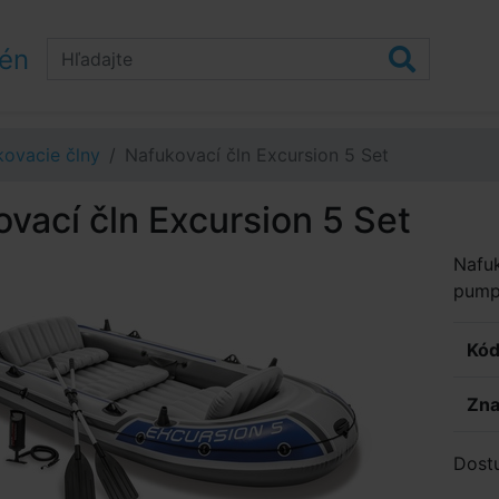
zén
ovacie člny
Nafukovací čln Excursion 5 Set
vací čln Excursion 5 Set
Nafuk
pumpy
Kód
Zna
Dost