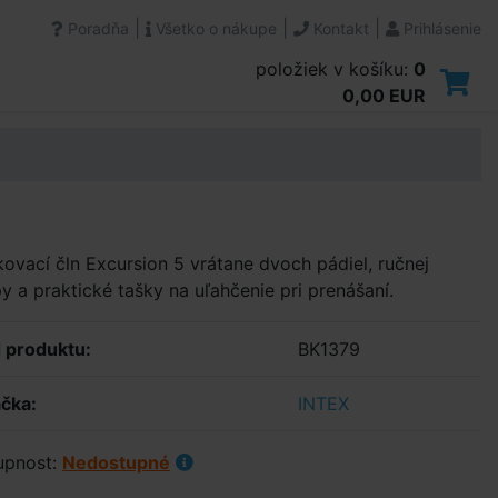
|
|
|
Poradňa
Všetko o nákupe
Kontakt
Prihlásenie
položiek v košíku:
0
0,00 EUR
ovací čln Excursion 5 vrátane dvoch pádiel, ručnej
 a praktické tašky na uľahčenie pri prenášaní.
 produktu:
BK1379
čka:
INTEX
upnost:
Nedostupné