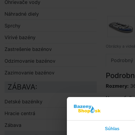
Ohrievače vody
Náhradné diely
Sprchy
Vírivé bazény
Obrázky a videá
Zastrešenie bazénov
Podrobný 
Odzimovanie bazénov
Zazimovanie bazénov
Podrobn
ZÁBAVA:
Rozmery:
36
Nosnosť:
5 
Detské bazéniky
Súčasťou čl
Hracie centrá
určená pre p
nafukovacie 
Zábava
Súhlas
úchyty súčas