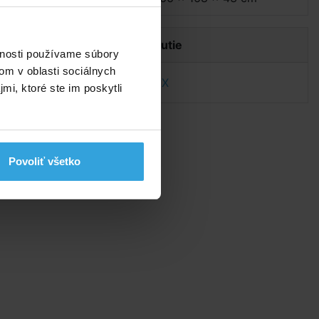
Dokumenty na stiahnutie
vnosti používame súbory
om v oblasti sociálnych
ík
Návod na člny INTEX
mi, ktoré ste im poskytli
Povoliť všetko