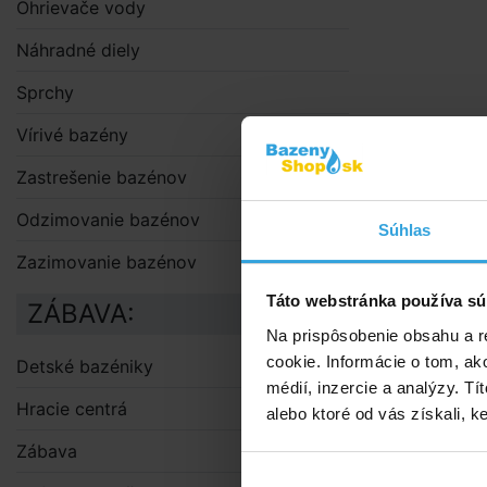
Ohrievače vody
Náhradné diely
Sprchy
Vírivé bazény
Zastrešenie bazénov
Odzimovanie bazénov
Súhlas
Zazimovanie bazénov
Táto webstránka používa sú
ZÁBAVA:
Na prispôsobenie obsahu a r
cookie. Informácie o tom, ak
Detské bazéniky
médií, inzercie a analýzy. Tí
Hracie centrá
alebo ktoré od vás získali, ke
Zábava