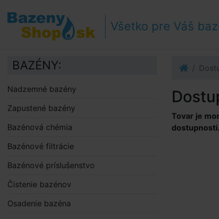
Prejsť k navigácii
Prejsť na obsah
Všetko pre Váš ba
Prejsť k bočnému stĺpci
Klávesové skratky
BAZÉNY:
Dost
Nadzemné bazény
Dostu
Zapustené bazény
Tovar je mo
Bazénová chémia
dostupnosti
Bazénové filtrácie
Bazénové príslušenstvo
Čistenie bazénov
Osadenie bazéna