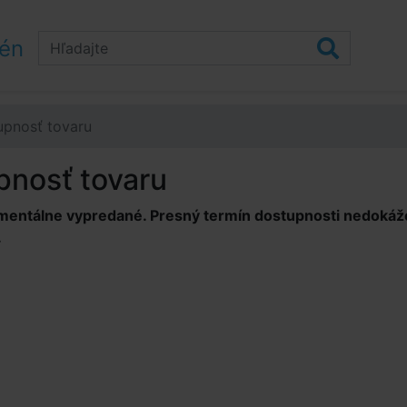
zén
upnosť tovaru
pnosť tovaru
mentálne vypredané. Presný termín dostupnosti nedokážem
.