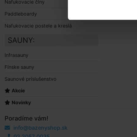
Nafukovacie člny
Paddleboardy
Nafukovacie postele a kreslá
SAUNY:
Infrasauny
Fínske sauny
Saunové príslušenstvo
Akcie
Novinky
Poradíme vám!
info@bazenyshop.sk
02 2057 0035