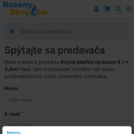
Prejsť k navigácii
Prejsť na obsah
Prejsť k bočnému stĺpci
Klávesové skratky
Spýtajte sa predavača
Spýtajte sa predavača
Máte otázku k produktu
Krycia plachta na bazén 6,1 x
3,8m
? Radi Vám pomôžeme! Odošlite Váš dotaz
prostredníctvom nižšie uvedeného formulára.
*
Meno
*
E-mail