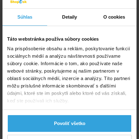
Telefón
Súhlas
Detaily
O cookies
*
Dotaz
Táto webstránka používa súbory cookies
Na prispôsobenie obsahu a reklám, poskytovanie funkcií
sociálnych médií a analýzu návštevnosti používame
súbory cookie. Informácie o tom, ako používate naše
webové stránky, poskytujeme aj našim partnerom v
oblasti sociálnych médií, inzercie a analýzy. Títo partneri
môžu príslušné informácie skombinovať s ďalšími
údajmi, ktoré ste im poskytli alebo ktoré od vás získali,
Odoslať otázku
keď ste používali ich služby.
Poradíme vám!
Povoliť všetko
info@bazenyshop.sk
02 2057 0035