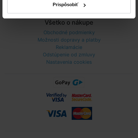
Prispôsobiť
Telefónne číslo neslúži na objednaní tovaru
Všetko o nákupe
Obchodné podmienky
Možnosti dopravy a platby
Reklamácie
Odstúpenie od zmluvy
Nastavenia cookies