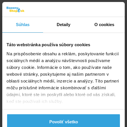
Súhlas
Detaily
O cookies
Táto webstránka používa súbory cookies
Na prispôsobenie obsahu a reklám, poskytovanie funkcií
sociálnych médií a analýzu návštevnosti používame
Skladom > 50 ks
súbory cookie. Informácie o tom, ako používate naše
v stredu u vás
webové stránky, poskytujeme aj našim partnerom v
6,21 EUR
oblasti sociálnych médií, inzercie a analýzy. Títo partneri
môžu príslušné informácie skombinovať s ďalšími
do košíka
údajmi, ktoré ste im poskytli alebo ktoré od vás získali,
keď ste používali ich služby.
Náhradná hadica na kartušovú filtráciu
Povoliť všetko