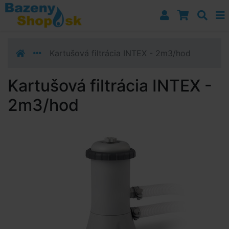
Prejsť k navigácii
Prejsť na obsah
Prejsť k bočnému stĺpci
Klávesové skratky
Kartušová filtrácia INTEX - 2m3/hod
Kartušová filtrácia INTEX -
2m3/hod