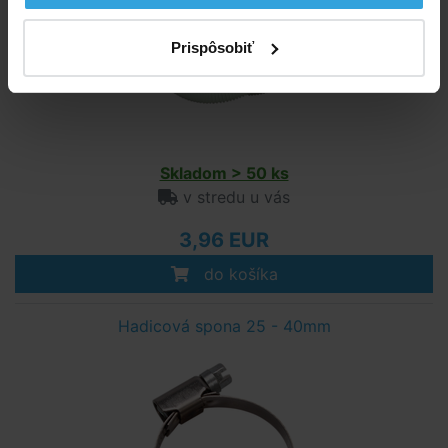
Prispôsobiť
Skladom > 50 ks
v stredu u vás
3,96 EUR
do košíka
Hadicová spona 25 - 40mm