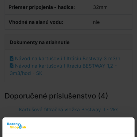
Priemer pripojenia - hadica:
32mm
Vhodné na slanú vodu:
nie
Dokumenty na stiahnutie
Návod na kartušovú filtráciu Bestway 3 m3/h
Návod na kartušovú filtráciu BESTWAY 1,2 -
3m3/hod - SK
Doporučené príslušenstvo (4)
Kartušová filtračná vložka Bestway II - 2ks