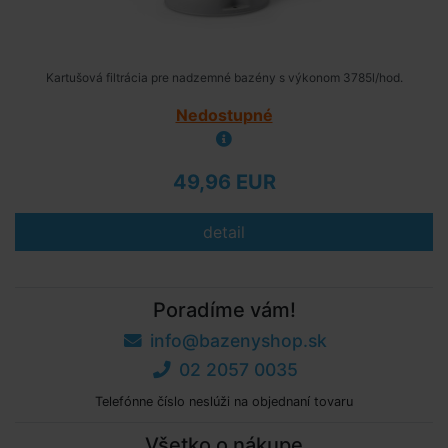
Kartušová filtrácia pre nadzemné bazény s výkonom 3785l/hod.
Nedostupné
49,96 EUR
detail
Poradíme vám!
info@bazenyshop.sk
02 2057 0035
Telefónne číslo neslúži na objednaní tovaru
Všetko o nákupe