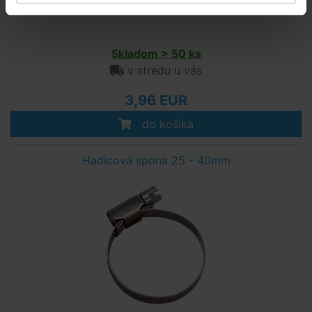
Skladom > 50 ks
v stredu u vás
3,96 EUR
do košíka
Hadicová spona 25 - 40mm