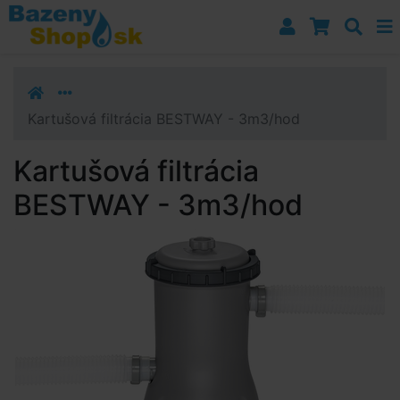
Prejsť k navigácii
Prejsť na obsah
Prejsť k bočnému stĺpci
Klávesové skratky
Kartušová filtrácia BESTWAY - 3m3/hod
Kartušová filtrácia
BESTWAY - 3m3/hod