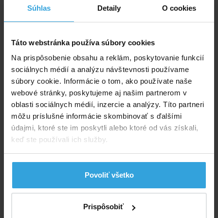
Súhlas
Detaily
O cookies
Táto webstránka používa súbory cookies
Na prispôsobenie obsahu a reklám, poskytovanie funkcií
sociálnych médií a analýzu návštevnosti používame
Nedostupné
súbory cookie. Informácie o tom, ako používate naše
webové stránky, poskytujeme aj našim partnerom v
oblasti sociálnych médií, inzercie a analýzy. Títo partneri
7,46 EUR
môžu príslušné informácie skombinovať s ďalšími
údajmi, ktoré ste im poskytli alebo ktoré od vás získali,
Náhradná hadica na kartušovú filtráciu
keď ste používali ich služby.
Povoliť všetko
Prispôsobiť