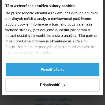
bude tovar dispozícii. Stačí zadať vašu e-mailovú
Táto webstránka používa súbory cookies
adresu do vyššie uvedeného formulára a po
Na prispôsobenie obsahu a reklám, poskytovanie funkcií
naskladnení vám pošleme oznámenie e-mailovou
sociálnych médií a analýzu návštevnosti používame
správou.
súbory cookie. Informácie o tom, ako používate naše
Nebudeme vám posielať žiadne nevyžiadané e-maily.
webové stránky, poskytujeme aj našim partnerom v
oblasti sociálnych médií, inzercie a analýzy. Títo partneri
môžu príslušné informácie skombinovať s ďalšími
Poradíme vám!
údajmi, ktoré ste im poskytli alebo ktoré od vás získali,
info@bazenyshop.sk
keď ste používali ich služby.
02 2057 0035
Telefónne číslo neslúži na objednaní tovaru
Povoliť všetko
Všetko o nákupe
Obchodné podmienky
Prispôsobiť
Možnosti dopravy a platby
Reklamácie
Odstúpenie od zmluvy
Nastavenia cookies