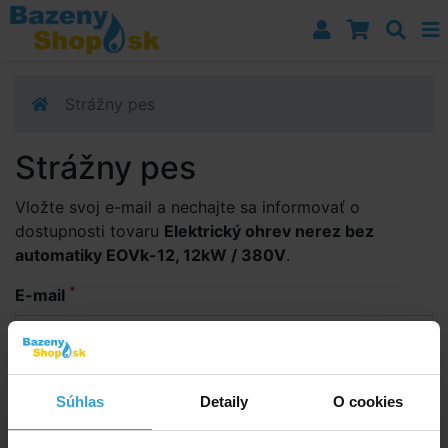
Prejsť k navigácii
Prejsť na obsah
Prejsť k bočnému stĺpci
Klávesové skratky
Strážny pes
Strážny pes
Vložte svoj e-mail a nechajte sa informovať o
dostupnosti tovaru
Elektrický ohrev nerez bez
automatiky EOVk-12, 12kW / 380V
.
*
E-mail
Odoslať
Súhlas
Detaily
O cookies
Strážny pes je služba, ktorá vás bude informovať až