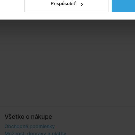
vacia podlaha
Prispôsobiť
a chrániaca proti UV žiareniu
á sada priložená
Všetko o nákupe
Obchodné podmienky
Možnosti dopravy a platby