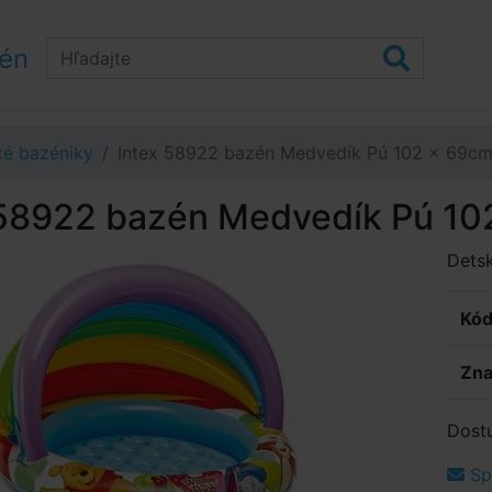
zén
ké bazéniky
Intex 58922 bazén Medvedík Pú 102 × 69c
 58922 bazén Medvedík Pú 10
Detsk
Kód
Zna
Dost
Spý