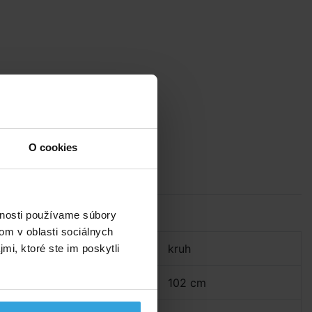
O cookies
Parametry
vnosti používame súbory
om v oblasti sociálnych
Tvar:
kruh
mi, ktoré ste im poskytli
Priemer:
102 cm