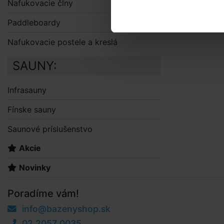
nafuko
Nafukovacie člny
striešk
Paddleboardy
Opravn
Nafukovacie postele a kreslá
SAUNY:
Infrasauny
Fínske sauny
Saunové príslušenstvo
Akcie
Novinky
Poradíme vám!
info@bazenyshop.sk
02 2057 0035