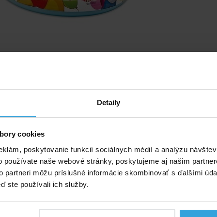
Detaily
 majú ilustračný charakter.
popis
bory cookies
ý popis
eklám, poskytovanie funkcií sociálnych médií a analýzu návšte
o používate naše webové stránky, poskytujeme aj našim partner
bazénik pre deti od 3 rokov s obľúbeným motívom Disney
to partneri môžu príslušné informácie skombinovať s ďalšími údaj
.
ď ste používali ich služby.
2 × 69 cm