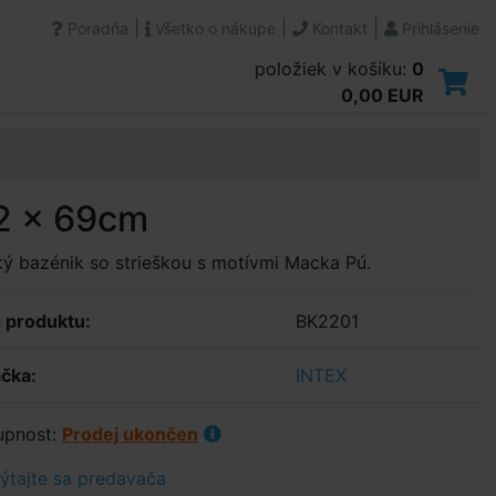
|
|
|
Poradňa
Všetko o nákupe
Kontakt
Prihlásenie
položiek v košíku:
0
0,00 EUR
m
2 × 69cm
ý bazénik so strieškou s motívmi Macka Pú.
 produktu:
BK2201
čka:
INTEX
upnost:
Prodej ukončen
tajte sa predavača