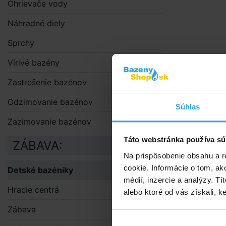
Ohrievače vody
Náhradné diely
Sprchy
Vírivé bazény
Zastrešenie bazénov
Odzimovanie bazénov
Súhlas
Obrázky a videá
Zazimovanie bazénov
Podrobný 
Táto webstránka používa sú
ZÁBAVA:
Podrobn
Na prispôsobenie obsahu a r
cookie. Informácie o tom, ak
Detské bazéniky
Nafukovací 
médií, inzercie a analýzy. Tí
Medvedík Pú
Hracie centrá
alebo ktoré od vás získali, ke
Rozmery:
10
Zábava