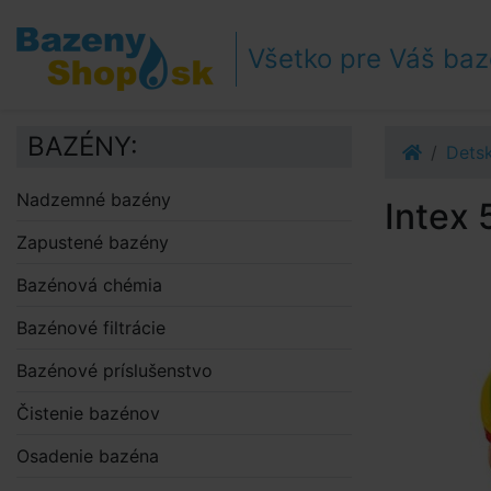
Prejsť k navigácii
Prejsť na obsah
Všetko pre Váš ba
Prejsť k bočnému stĺpci
Klávesové skratky
BAZÉNY:
Dets
Nadzemné bazény
Intex
Zapustené bazény
Bazénová chémia
Bazénové filtrácie
Bazénové príslušenstvo
Čistenie bazénov
Osadenie bazéna