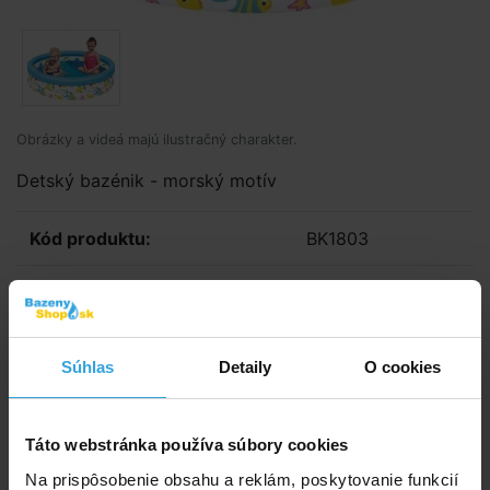
Obrázky a videá majú ilustračný charakter.
Detský bazénik - morský motív
Kód produktu:
BK1803
Značka:
Bestway
Dostupnost:
Prodej ukončen
Súhlas
Detaily
O cookies
Spýtajte sa predavača
Táto webstránka používa súbory cookies
Podrobný popis
Na prispôsobenie obsahu a reklám, poskytovanie funkcií