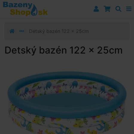
Prejsť k navigácii
Prejsť na obsah
Prejsť k bočnému stĺpci
Klávesové skratky
Detský bazén 122 x 25cm
Detský bazén 122 x 25cm