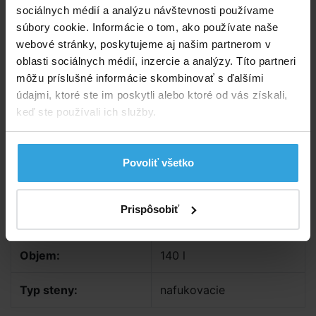
Podrobný popis
sociálnych médií a analýzu návštevnosti používame
súbory cookie. Informácie o tom, ako používate naše
Priemer: 122 cm
webové stránky, poskytujeme aj našim partnerom v
Výška: 25 cm
oblasti sociálnych médií, inzercie a analýzy. Títo partneri
môžu príslušné informácie skombinovať s ďalšími
Objem bazénika: 140 litrov
údajmi, ktoré ste im poskytli alebo ktoré od vás získali,
keď ste používali ich služby.
Parametry
Tvar:
kruh
Povoliť všetko
Priemer:
122 cm
Prispôsobiť
Výška:
25 cm
Objem:
140 l
Typ steny:
nafukovacie