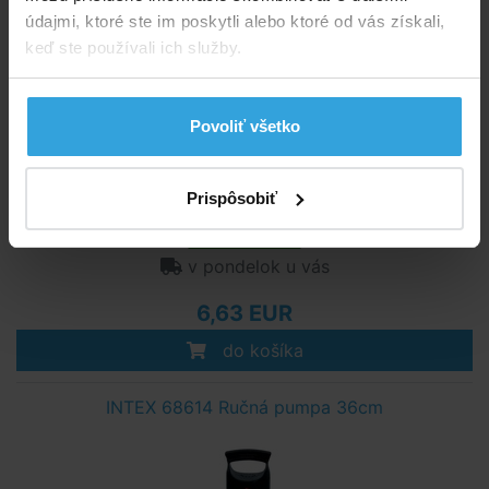
INTEX 68610 Pumpička nožná 30cm
údajmi, ktoré ste im poskytli alebo ktoré od vás získali,
keď ste používali ich služby.
Povoliť všetko
Prispôsobiť
Skladom 5 ks
v pondelok u vás
6,63 EUR
do košíka
INTEX 68614 Ručná pumpa 36cm