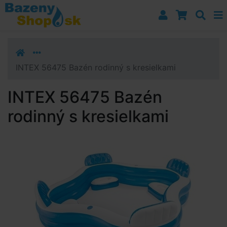
Prejsť k navigácii
Prejsť na obsah
Prejsť k bočnému stĺpci
Klávesové skratky
INTEX 56475 Bazén rodinný s kresielkami
INTEX 56475 Bazén
rodinný s kresielkami