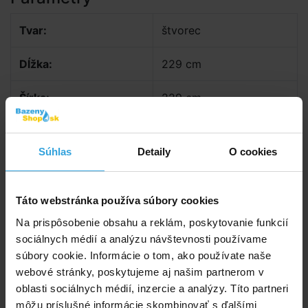
Tvar:
štvorec
Dĺžka:
229 cm
Šírka:
229 cm
Výška:
66 cm
Súhlas
Detaily
O cookies
Hĺbka vody:
36 cm
Objem:
882 l
Táto webstránka používa súbory cookies
Na prispôsobenie obsahu a reklám, poskytovanie funkcií
Typ steny:
nafukovacie
sociálnych médií a analýzu návštevnosti používame
súbory cookie. Informácie o tom, ako používate naše
webové stránky, poskytujeme aj našim partnerom v
Doporučené príslušenstvo (3)
oblasti sociálnych médií, inzercie a analýzy. Títo partneri
môžu príslušné informácie skombinovať s ďalšími