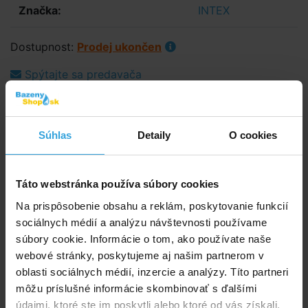
Značka:
INTEX
Dostupnost:
Prodej ukončen
Spýtajte sa predavača
Podrobný popis
Súhlas
Detaily
O cookies
Podrobný popis
Bazén je vyrobený z testovaného masívneho vinylu,
má nafukovaciu podlahu a je vhodný pre deti od
Táto webstránka používa súbory cookies
2 rokov.
Na prispôsobenie obsahu a reklám, poskytovanie funkcií
sociálnych médií a analýzu návštevnosti používame
Parametry
súbory cookie. Informácie o tom, ako používate naše
webové stránky, poskytujeme aj našim partnerom v
Tvar:
obdĺžnik
oblasti sociálnych médií, inzercie a analýzy. Títo partneri
môžu príslušné informácie skombinovať s ďalšími
Dĺžka:
166 cm
údajmi, ktoré ste im poskytli alebo ktoré od vás získali,