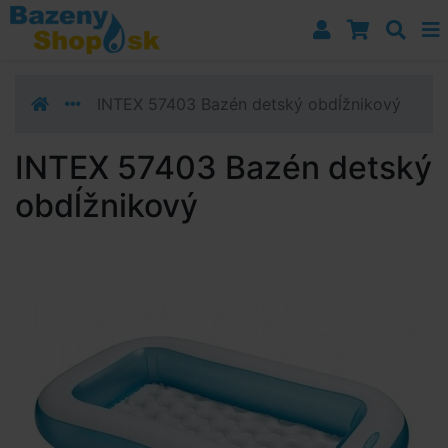
Prejsť k navigácii
Prejsť na obsah
Prejsť k bočnému stĺpci
Klávesové skratky
INTEX 57403 Bazén detský obdĺžnikový
INTEX 57403 Bazén detský
obdĺžnikový