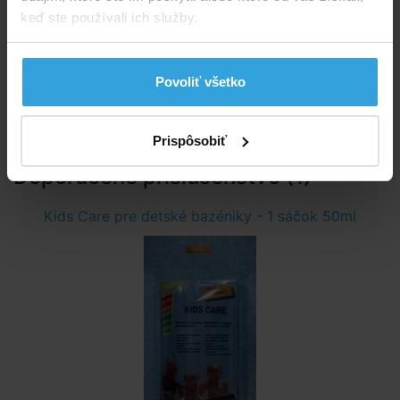
keď ste používali ich služby.
Šírka:
100 cm
Výška:
25 cm
Povoliť všetko
Typ steny:
nafukovacie
Prispôsobiť
Doporučené príslušenstvo (1)
Kids Care pre detské bazéniky - 1 sáčok 50ml