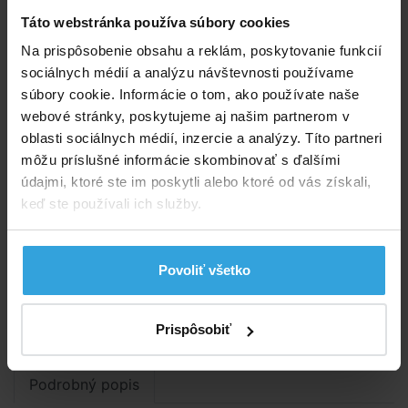
hadicu.
Táto webstránka používa súbory cookies
Na prispôsobenie obsahu a reklám, poskytovanie funkcií
Kód produktu:
BK1723
sociálnych médií a analýzu návštevnosti používame
súbory cookie. Informácie o tom, ako používate naše
Značka:
ASTRALPOOL
webové stránky, poskytujeme aj našim partnerom v
oblasti sociálnych médií, inzercie a analýzy. Títo partneri
Dostupnost:
Do 5 dní
môžu príslušné informácie skombinovať s ďalšími
údajmi, ktoré ste im poskytli alebo ktoré od vás získali,
Sledovať dostupnost
keď ste používali ich služby.
393,80 EUR
320,16 EUR bez DPH
Povoliť všetko
Do košíka
Prispôsobiť
Spýtajte sa predavača
Podrobný popis