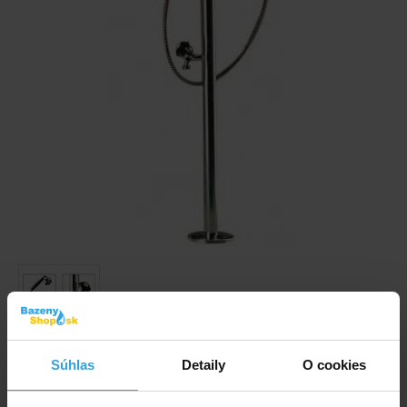
Obrázky a videá majú ilustračný charakter.
Súhlas
Detaily
O cookies
Bazénová sprcha na studenú vodu s kropítkem na