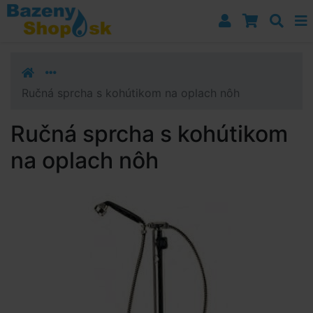
Prejsť k navigácii
Prejsť na obsah
Prejsť k bočnému stĺpci
Klávesové skratky
Ručná sprcha s kohútikom na oplach nôh
Ručná sprcha s kohútikom
na oplach nôh